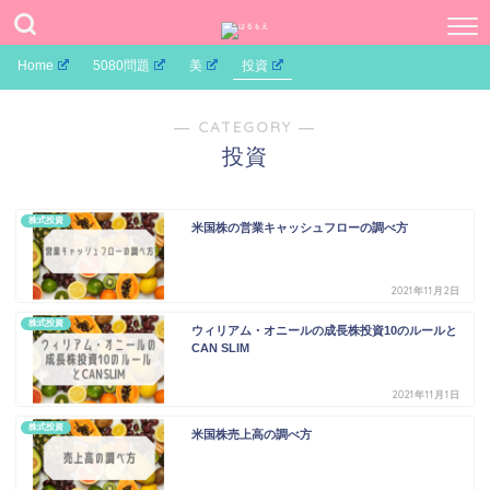
Home
5080問題
美
投資
― CATEGORY ―
投資
株式投資
米国株の営業キャッシュフローの調べ方
2021年11月2日
株式投資
ウィリアム・オニールの成長株投資10のルールと
CAN SLIM
2021年11月1日
株式投資
米国株売上高の調べ方