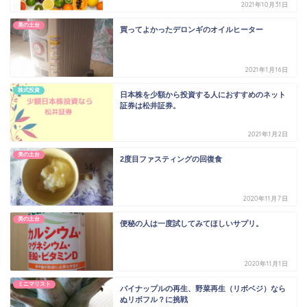
2021年10月31日
美の土台
買ってよかったデロンギのオイルヒーター
2021年1月16日
株式投資
日本株を少額から投資する人におすすめのネット
証券は松井証券。
2021年1月2日
美の土台
2度目ファスティングの回復食
2020年11月7日
美の土台
便秘の人は一度試してみてほしいサプリ。
2020年11月1日
ミニマリスト
パイナップルの再生、野菜再生（リボベジ）なら
ぬリボフル？に挑戦