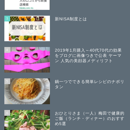
3
新NISA制度とは
4
2019年1月購入～40代70代の効果
をブログに画像つきで公表 ヤーマ
ン 人気の美顔器メディリフト
5
鍋一つでできる簡単レシピのナポリ
タン
6
おひとりさま（一人）梅田で健康的
ご飯（ランチ・ディナー）のおすす
め5選