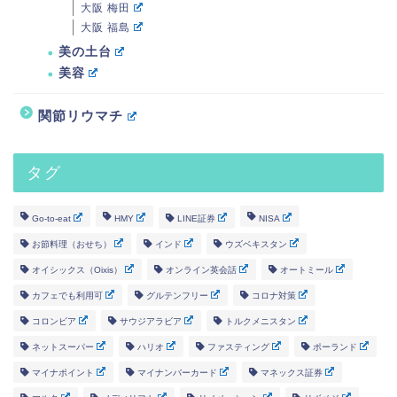
大阪 梅田
大阪 福島
美の土台
美容
関節リウマチ
タグ
Go-to-eat
HMY
LINE証券
NISA
お節料理（おせち）
インド
ウズベキスタン
オイシックス（Oixis）
オンライン英会話
オートミール
カフェでも利用可
グルテンフリー
コロナ対策
コロンビア
サウジアラビア
トルクメニスタン
ネットスーパー
ハリオ
ファスティング
ポーランド
マイナポイント
マイナンバーカード
マネックス証券