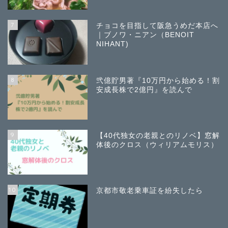
7
チョコを目指して阪急うめだ本店へ
｜ブノワ・ニアン（BENOIT
NIHANT)
8
弐億貯男著『10万円から始める！割
安成長株で2億円』を読んで
9
【40代独女の老親とのリノベ】窓解
体後のクロス（ウィリアムモリス）
10
京都市敬老乗車証を紛失したら