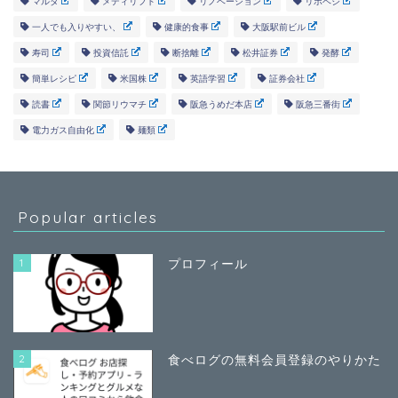
マルタ
メディリフト
リノベーション
リボベジ
一人でも入りやすい、
健康的食事
大阪駅前ビル
寿司
投資信託
断捨離
松井証券
発酵
簡単レシピ
米国株
英語学習
証券会社
読書
関節リウマチ
阪急うめだ本店
阪急三番街
電力ガス自由化
麺類
Popular articles
1
プロフィール
2
食べログの無料会員登録のやりかた