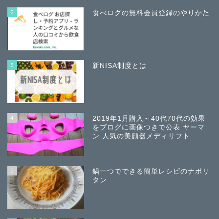
2
食べログの無料会員登録のやりかた
3
新NISA制度とは
4
2019年1月購入～40代70代の効果
をブログに画像つきで公表 ヤーマ
ン 人気の美顔器メディリフト
5
鍋一つでできる簡単レシピのナポリ
タン