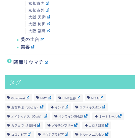
京都市内
京都市外
大阪 天満
大阪 梅田
大阪 福島
美の土台
美容
関節リウマチ
タグ
Go-to-eat
HMY
LINE証券
NISA
お節料理（おせち）
インド
ウズベキスタン
オイシックス（Oixis）
オンライン英会話
オートミール
カフェでも利用可
グルテンフリー
コロナ対策
コロンビア
サウジアラビア
トルクメニスタン