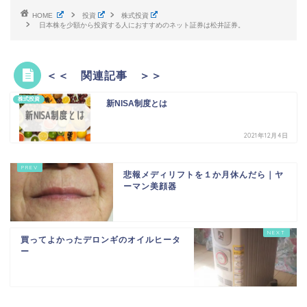
HOME
投資
株式投資
日本株を少額から投資する人におすすめのネット証券は松井証券。
＜＜ 関連記事 ＞＞
株式投資
新NISA制度とは
2021年12月4日
悲報メディリフトを１か月休んだら｜ヤ
ーマン美顔器
買ってよかったデロンギのオイルヒータ
ー