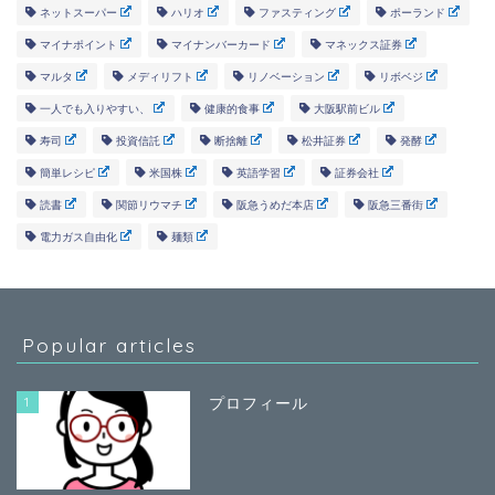
ネットスーパー
ハリオ
ファスティング
ポーランド
マイナポイント
マイナンバーカード
マネックス証券
マルタ
メディリフト
リノベーション
リボベジ
一人でも入りやすい、
健康的食事
大阪駅前ビル
寿司
投資信託
断捨離
松井証券
発酵
簡単レシピ
米国株
英語学習
証券会社
読書
関節リウマチ
阪急うめだ本店
阪急三番街
電力ガス自由化
麺類
Popular articles
1
プロフィール