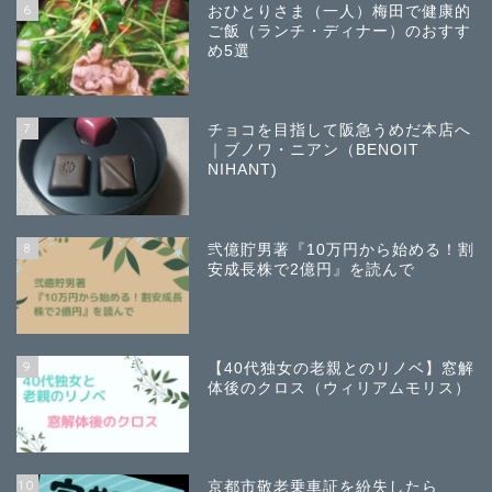
6
おひとりさま（一人）梅田で健康的
ご飯（ランチ・ディナー）のおすす
め5選
7
チョコを目指して阪急うめだ本店へ
｜ブノワ・ニアン（BENOIT
NIHANT)
8
弐億貯男著『10万円から始める！割
安成長株で2億円』を読んで
9
【40代独女の老親とのリノベ】窓解
体後のクロス（ウィリアムモリス）
10
京都市敬老乗車証を紛失したら