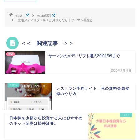
HOME
5080問題
悲報メディリフトを１か月休んだら｜ヤーマン美顔器
＜＜ 関連記事 ＞＞
美容
ヤーマンのメディリフト購入20/01/09まで
2020年7月19日
レストラン予約サイト一休の無料会員登
録のやり方
日本株を少額から投資する人におすすめ
のネット証券は松井証券。