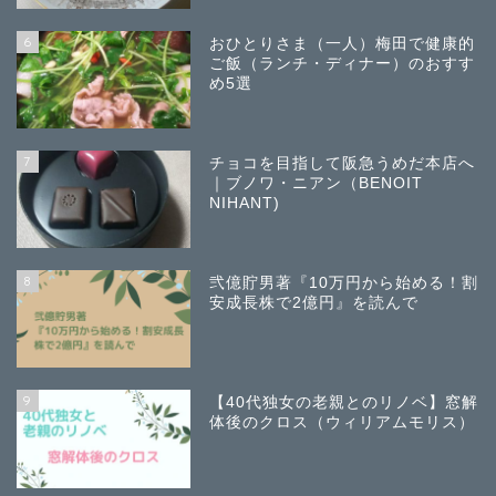
6
おひとりさま（一人）梅田で健康的
ご飯（ランチ・ディナー）のおすす
め5選
7
チョコを目指して阪急うめだ本店へ
｜ブノワ・ニアン（BENOIT
NIHANT)
8
弐億貯男著『10万円から始める！割
安成長株で2億円』を読んで
9
【40代独女の老親とのリノベ】窓解
体後のクロス（ウィリアムモリス）