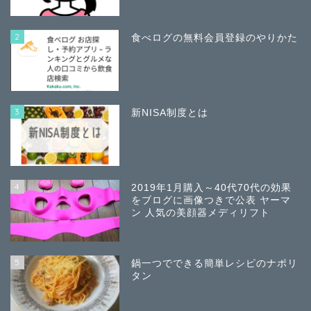
2
食べログの無料会員登録のやりかた
3
新NISA制度とは
4
2019年1月購入～40代70代の効果
をブログに画像つきで公表 ヤーマ
ン 人気の美顔器メディリフト
5
鍋一つでできる簡単レシピのナポリ
タン