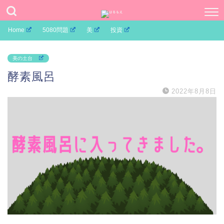
Home
5080問題
美
投資
美の土台
酵素風呂
2022年8月8日