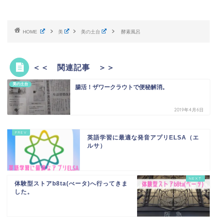
HOME
美
美の土台
酵素風呂
＜＜ 関連記事 ＞＞
美の土台
腸活！ザワークラウトで便秘解消。
2019年4月6日
英語学習に最適な発音アプリELSA（エ
ルサ）
体験型ストアb8ta(べータ)へ行ってきま
した。