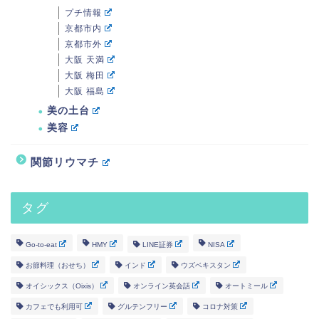
プチ情報
京都市内
京都市外
大阪 天満
大阪 梅田
大阪 福島
美の土台
美容
関節リウマチ
タグ
Go-to-eat
HMY
LINE証券
NISA
お節料理（おせち）
インド
ウズベキスタン
オイシックス（Oixis）
オンライン英会話
オートミール
カフェでも利用可
グルテンフリー
コロナ対策