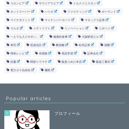
コロンビア
サウジアラビア
トルクメニスタン
ネットスーパー
ハリオ
ファスティング
ポーランド
マイナポイント
マイナンバーカード
マネックス証券
マルタ
メディリフト
リノベーション
リボベジ
一人でも入りやすい、
健康的食事
大阪駅前ビル
寿司
投資信託
断捨離
松井証券
発酵
簡単レシピ
米国株
英語学習
証券会社
読書
関節リウマチ
阪急うめだ本店
阪急三番街
電力ガス自由化
麺類
Popular articles
1
プロフィール