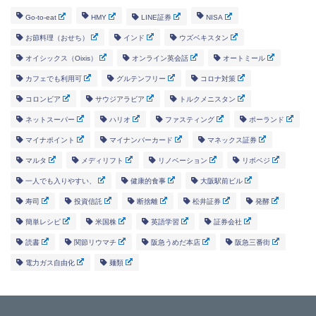
Go-to-eat
HMY
LINE証券
NISA
お節料理（おせち）
インド
ウズベキスタン
オイシックス（Oixis）
オンライン英会話
オートミール
カフェでも利用可
グルテンフリー
コロナ対策
コロンビア
サウジアラビア
トルクメニスタン
ネットスーパー
ハリオ
ファスティング
ポーランド
マイナポイント
マイナンバーカード
マネックス証券
マルタ
メディリフト
リノベーション
リボベジ
一人でも入りやすい、
健康的食事
大阪駅前ビル
寿司
投資信託
断捨離
松井証券
発酵
簡単レシピ
米国株
英語学習
証券会社
読書
関節リウマチ
阪急うめだ本店
阪急三番街
電力ガス自由化
麺類