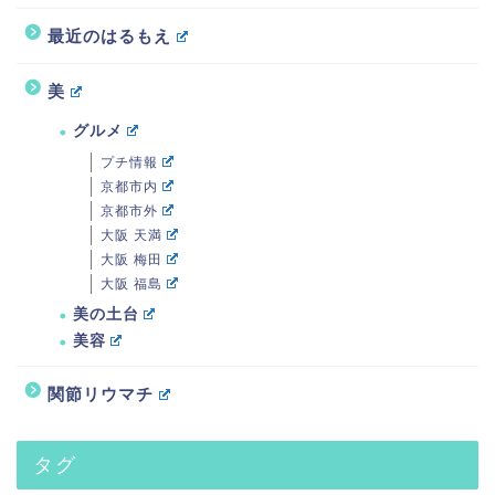
最近のはるもえ
美
グルメ
プチ情報
京都市内
京都市外
大阪 天満
大阪 梅田
大阪 福島
美の土台
美容
関節リウマチ
タグ