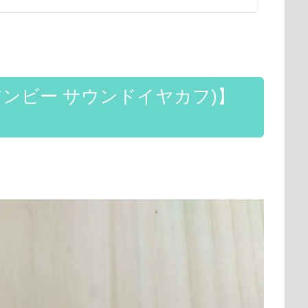
uffs(アンビー サウンドイヤカフ)】
。