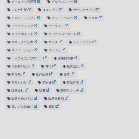
カフェでも利用可
グルテンフリー
コロナ対策
コロンビア
サウジアラビア
トルクメニスタン
ネットスーパー
ハリオ
ファスティング
ポーランド
マイナポイント
マイナンバーカード
マネックス証券
マルタ
メディリフト
リノベーション
リボベジ
一人でも入りやすい、
健康的食事
大阪駅前ビル
寿司
投資信託
断捨離
松井証券
発酵
簡単レシピ
米国株
英語学習
証券会社
読書
関節リウマチ
阪急うめだ本店
阪急三番街
電力ガス自由化
麺類