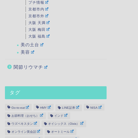
プチ情報
京都市内
京都市外
大阪 天満
大阪 梅田
大阪 福島
美の土台
美容
関節リウマチ
タグ
Go-to-eat
HMY
LINE証券
NISA
お節料理（おせち）
インド
ウズベキスタン
オイシックス（Oixis）
オンライン英会話
オートミール