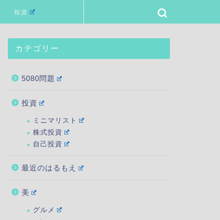
投資
カテゴリー
5080問題
投資
ミニマリスト
株式投資
自己投資
最近のはるもえ
美
グルメ