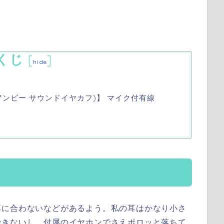
くじ
[
]
hide
uffs(アンビー サウンドイヤカフ)】 マイク付有線
耳に合わないなどがあるよう。私の耳はかなり小さ
できないし、付属のイヤホンでさえポロッと落ちて