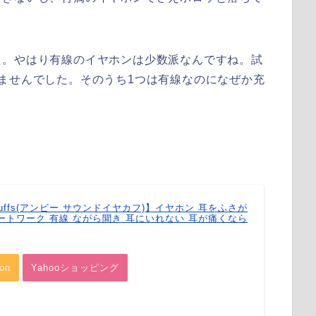
た。
やはり有線のイヤホンは少数派なんですね。試
ませんでした。そのうち1つは有線なのになぜか充
earcuffs(アンビー サウンドイヤカフ)】イヤホン 耳をふさが
ートワーク 有線 ながら聞き 耳にいれない 耳が痛くなら
on
Yahooショッピング