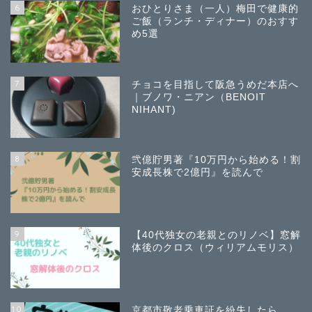
6
おひとりさま（一人）梅田で健康的
ご飯（ランチ・ディナー）のおすす
め5選
7
チョコを目指して阪急うめだ本店へ
｜ブノワ・ニアン（BENOIT
NIHANT)
8
弐億貯男著『10万円から始める！割
安成長株で2億円』を読んで
9
【40代独女の老親とのリノベ】窓解
体後のクロス（ウィリアムモリス）
10
京都市敬老乗車証を紛失したら