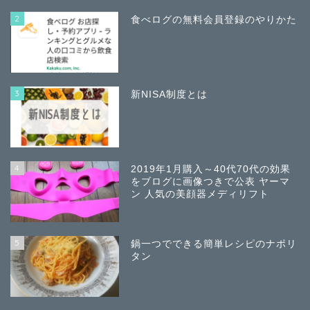
2
食べログの無料会員登録のやりかた
3
新NISA制度とは
4
2019年1月購入～40代70代の効果
をブログに画像つきで公表 ヤーマ
ン 人気の美顔器メディリフト
5
鍋一つでできる簡単レシピのナポリ
タン