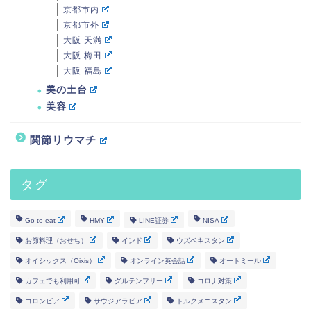
京都市内
京都市外
大阪 天満
大阪 梅田
大阪 福島
美の土台
美容
関節リウマチ
タグ
Go-to-eat
HMY
LINE証券
NISA
お節料理（おせち）
インド
ウズベキスタン
オイシックス（Oixis）
オンライン英会話
オートミール
カフェでも利用可
グルテンフリー
コロナ対策
コロンビア
サウジアラビア
トルクメニスタン