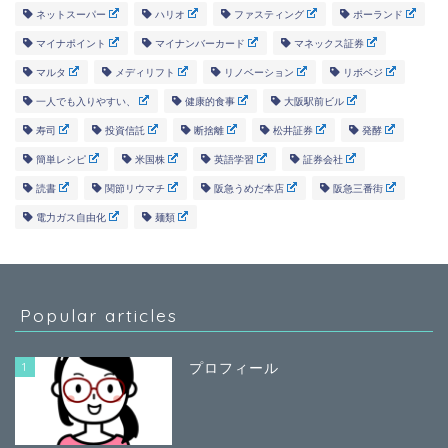
ネットスーパー
ハリオ
ファスティング
ポーランド
マイナポイント
マイナンバーカード
マネックス証券
マルタ
メディリフト
リノベーション
リボベジ
一人でも入りやすい、
健康的食事
大阪駅前ビル
寿司
投資信託
断捨離
松井証券
発酵
簡単レシピ
米国株
英語学習
証券会社
読書
関節リウマチ
阪急うめだ本店
阪急三番街
電力ガス自由化
麺類
Popular articles
1
プロフィール