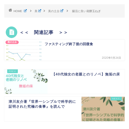
HOME
美
美の土台
腸活に良い発酵玉ねぎ
＜＜ 関連記事 ＞＞
美の土台
ファスティング終了後の回復食
2020年9月26日
【40代独女の老親とのリノベ】無垢の床
津川友介著『世界一シンプルで科学的に
証明された究極の食事』を読んで