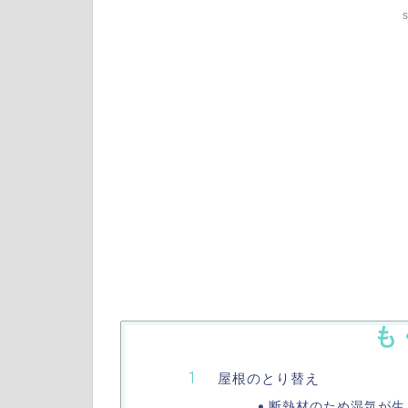
s
も
屋根のとり替え
断熱材のため湿気が生