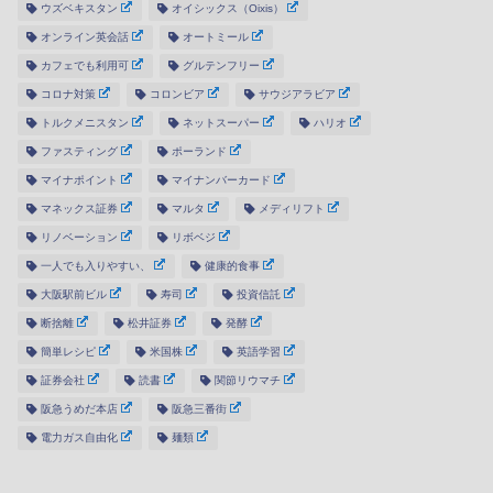
ウズベキスタン
オイシックス（Oixis）
オンライン英会話
オートミール
カフェでも利用可
グルテンフリー
コロナ対策
コロンビア
サウジアラビア
トルクメニスタン
ネットスーパー
ハリオ
ファスティング
ポーランド
マイナポイント
マイナンバーカード
マネックス証券
マルタ
メディリフト
リノベーション
リボベジ
一人でも入りやすい、
健康的食事
大阪駅前ビル
寿司
投資信託
断捨離
松井証券
発酵
簡単レシピ
米国株
英語学習
証券会社
読書
関節リウマチ
阪急うめだ本店
阪急三番街
電力ガス自由化
麺類