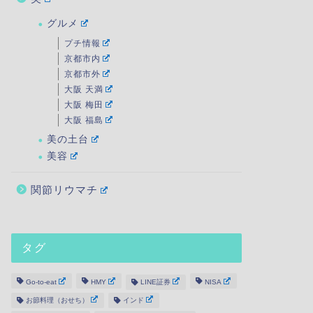
グルメ
プチ情報
京都市内
京都市外
大阪 天満
大阪 梅田
大阪 福島
美の土台
美容
関節リウマチ
タグ
Go-to-eat
HMY
LINE証券
NISA
お節料理（おせち）
インド