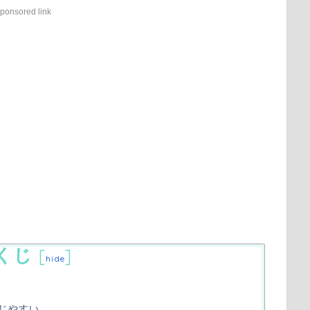
ponsored link
くじ
[
]
hide
じやすい