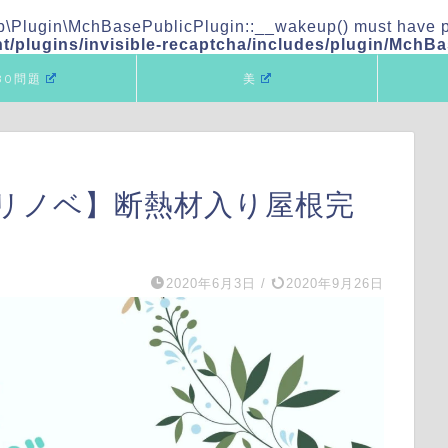
\Plugin\MchBasePublicPlugin::__wakeup() must have publ
/plugins/invisible-recaptcha/includes/plugin/MchB
80問題
美
のリノベ】断熱材入り屋根完
2020年6月3日
/
2020年9月26日