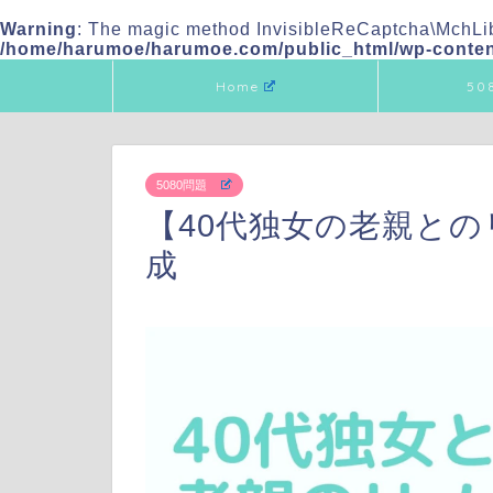
Warning
: The magic method InvisibleReCaptcha\MchLib
/home/harumoe/harumoe.com/public_html/wp-content
Home
50
5080問題
【40代独女の老親と
成