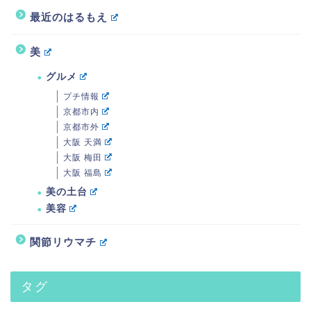
最近のはるもえ
美
グルメ
プチ情報
京都市内
京都市外
大阪 天満
大阪 梅田
大阪 福島
美の土台
美容
関節リウマチ
タグ