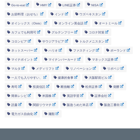
Go-to-eat
HMY
LINE証券
NISA
お節料理（おせち）
インド
ウズベキスタン
オイシックス（Oixis）
オンライン英会話
オートミール
カフェでも利用可
グルテンフリー
コロナ対策
コロンビア
サウジアラビア
トルクメニスタン
ネットスーパー
ハリオ
ファスティング
ポーランド
マイナポイント
マイナンバーカード
マネックス証券
マルタ
メディリフト
リノベーション
リボベジ
一人でも入りやすい、
健康的食事
大阪駅前ビル
寿司
投資信託
断捨離
松井証券
発酵
簡単レシピ
米国株
英語学習
証券会社
読書
関節リウマチ
阪急うめだ本店
阪急三番街
電力ガス自由化
麺類