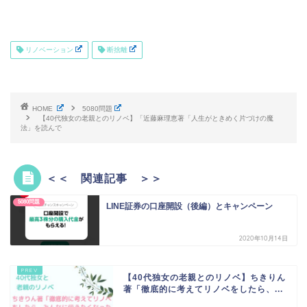
リノベーション
断捨離
HOME
5080問題
【40代独女の老親とのリノベ】「近藤麻理恵著「人生がときめく片づけの魔
法」を読んで
＜＜ 関連記事 ＞＞
5080問題
LINE証券の口座開設（後編）とキャンペーン
2020年10月14日
【40代独女の老親とのリノベ】ちきりん
著「徹底的に考えてリノベをしたら、...