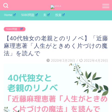
Home
5080問題
美
投資
5080問題
【40代独女の老親とのリノベ】「近藤
麻理恵著「人生がときめく片づけの魔
法」を読んで
2020年3月29日
/
2022年4月29日