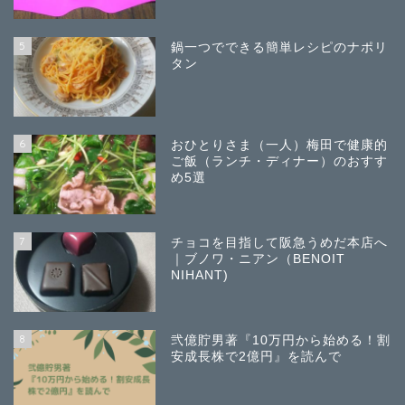
5
鍋一つでできる簡単レシピのナポリ
タン
6
おひとりさま（一人）梅田で健康的
ご飯（ランチ・ディナー）のおすす
め5選
7
チョコを目指して阪急うめだ本店へ
｜ブノワ・ニアン（BENOIT
NIHANT)
8
弐億貯男著『10万円から始める！割
安成長株で2億円』を読んで