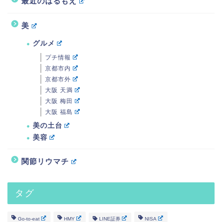
最近のはるもえ
美
グルメ
プチ情報
京都市内
京都市外
大阪 天満
大阪 梅田
大阪 福島
美の土台
美容
関節リウマチ
タグ
Go-to-eat
HMY
LINE証券
NISA