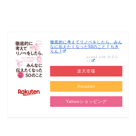
徹底的に考えてリノベをしたら、みん
なに伝えたくなった50のこと [ ちき
りん ]
カエレ
posted with
バ
楽天市場
Amazon
Yahooショッピング