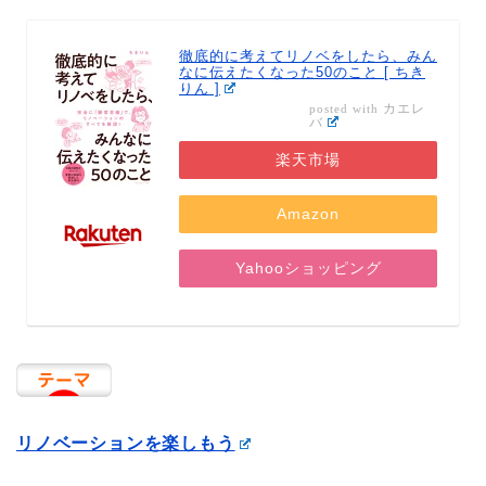
徹底的に考えてリノベをしたら、みん
なに伝えたくなった50のこと [ ちき
りん ]
カエレ
posted with
バ
楽天市場
Amazon
Yahooショッピング
リノベーションを楽しもう