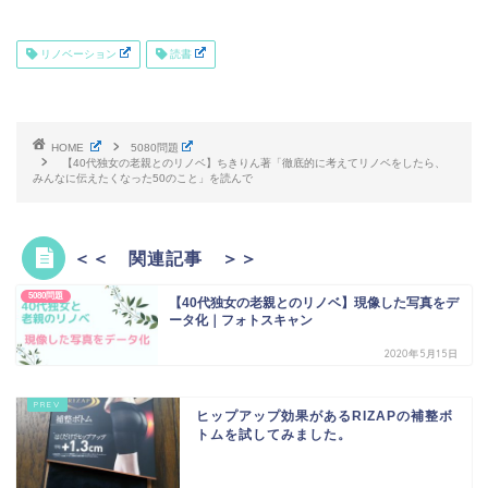
リノベーション
読書
HOME
5080問題
【40代独女の老親とのリノベ】ちきりん著「徹底的に考えてリノベをしたら、
みんなに伝えたくなった50のこと」を読んで
＜＜ 関連記事 ＞＞
5080問題
【40代独女の老親とのリノベ】現像した写真をデ
ータ化｜フォトスキャン
2020年5月15日
ヒップアップ効果があるRIZAPの補整ボ
トムを試してみました。