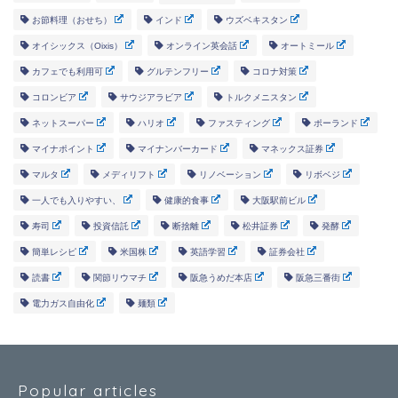
お節料理（おせち）
インド
ウズベキスタン
オイシックス（Oixis）
オンライン英会話
オートミール
カフェでも利用可
グルテンフリー
コロナ対策
コロンビア
サウジアラビア
トルクメニスタン
ネットスーパー
ハリオ
ファスティング
ポーランド
マイナポイント
マイナンバーカード
マネックス証券
マルタ
メディリフト
リノベーション
リボベジ
一人でも入りやすい、
健康的食事
大阪駅前ビル
寿司
投資信託
断捨離
松井証券
発酵
簡単レシピ
米国株
英語学習
証券会社
読書
関節リウマチ
阪急うめだ本店
阪急三番街
電力ガス自由化
麺類
Popular articles