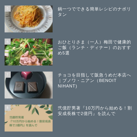
5
鍋一つでできる簡単レシピのナポリ
タン
6
おひとりさま（一人）梅田で健康的
ご飯（ランチ・ディナー）のおすす
め5選
7
チョコを目指して阪急うめだ本店へ
｜ブノワ・ニアン（BENOIT
NIHANT)
8
弐億貯男著『10万円から始める！割
安成長株で2億円』を読んで