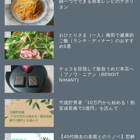
5
鍋一つでできる簡単レシピのナポリ
タン
6
おひとりさま（一人）梅田で健康的
ご飯（ランチ・ディナー）のおすす
め5選
7
チョコを目指して阪急うめだ本店へ
｜ブノワ・ニアン（BENOIT
NIHANT)
8
弐億貯男著『10万円から始める！割
安成長株で2億円』を読んで
9
【40代独女の老親とのリノベ】窓解