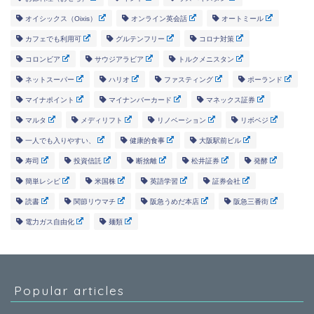
オイシックス（Oixis）
オンライン英会話
オートミール
カフェでも利用可
グルテンフリー
コロナ対策
コロンビア
サウジアラビア
トルクメニスタン
ネットスーパー
ハリオ
ファスティング
ポーランド
マイナポイント
マイナンバーカード
マネックス証券
マルタ
メディリフト
リノベーション
リボベジ
一人でも入りやすい、
健康的食事
大阪駅前ビル
寿司
投資信託
断捨離
松井証券
発酵
簡単レシピ
米国株
英語学習
証券会社
読書
関節リウマチ
阪急うめだ本店
阪急三番街
電力ガス自由化
麺類
Popular articles