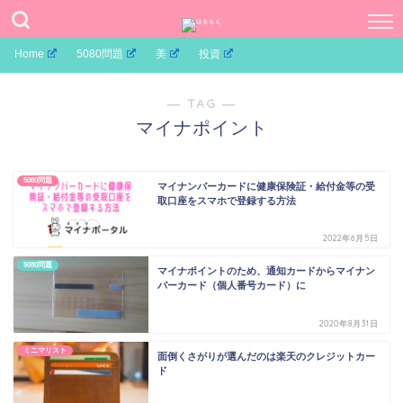
Home
5080問題
美
投資
― TAG ―
マイナポイント
5080問題
マイナンバーカードに健康保険証・給付金等の受
取口座をスマホで登録する方法
2022年6月5日
5080問題
マイナポイントのため、通知カードからマイナン
バーカード（個人番号カード）に
2020年8月31日
ミニマリスト
面倒くさがりが選んだのは楽天のクレジットカー
ド