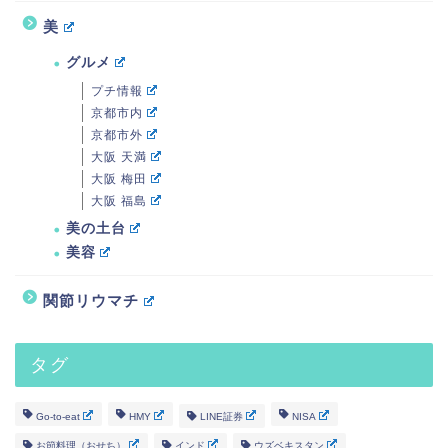
美
グルメ
プチ情報
京都市内
京都市外
大阪 天満
大阪 梅田
大阪 福島
美の土台
美容
関節リウマチ
タグ
Go-to-eat
HMY
LINE証券
NISA
お節料理（おせち）
インド
ウズベキスタン