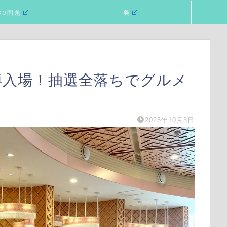
80問題
美
博入場！抽選全落ちでグルメ
2025年10月3日