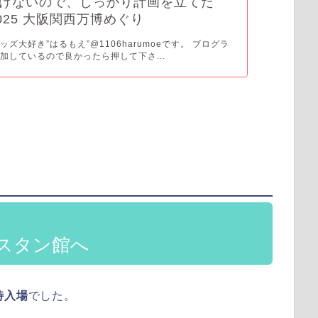
けないので、しっかり計画を立てた
2025 大阪関西万博めぐり
ズ大好き”はるもえ”@1106harumoeです。 ブログラ
加しているので良かったら押して下さ...
スタン館へ
時入場
でした。