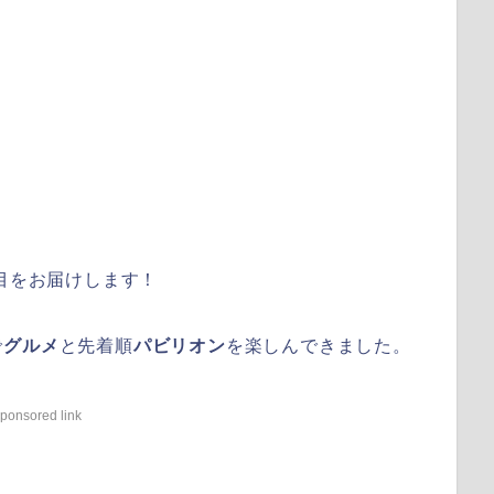
目をお届けします！
で
グルメ
と先着順
パビリオン
を楽しんできました。
ponsored link