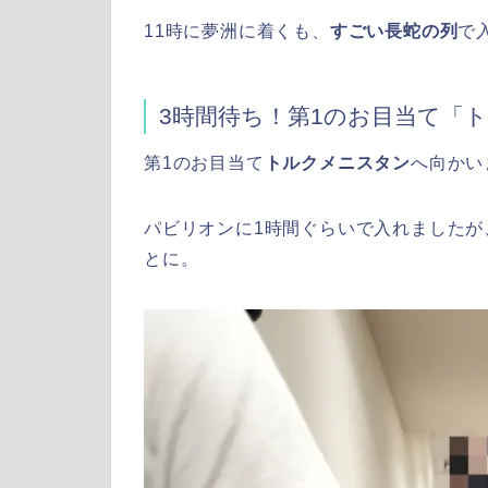
11時に夢洲に着くも、
すごい長蛇の列
で
3時間待ち！第1のお目当て「
第1のお目当て
トルクメニスタン
へ向かい
パビリオンに1時間ぐらいで入れましたが
とに。