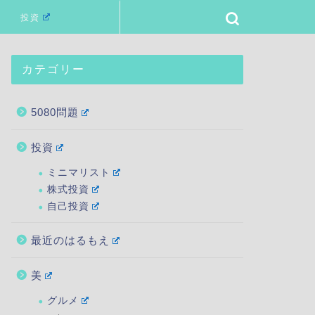
投資
カテゴリー
5080問題
投資
ミニマリスト
株式投資
自己投資
最近のはるもえ
美
グルメ