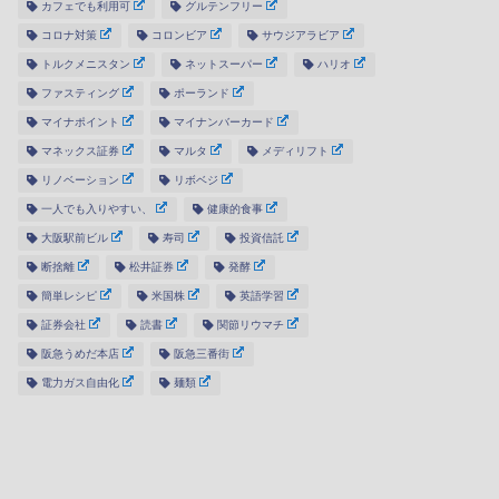
カフェでも利用可
グルテンフリー
コロナ対策
コロンビア
サウジアラビア
トルクメニスタン
ネットスーパー
ハリオ
ファスティング
ポーランド
マイナポイント
マイナンバーカード
マネックス証券
マルタ
メディリフト
リノベーション
リボベジ
一人でも入りやすい、
健康的食事
大阪駅前ビル
寿司
投資信託
断捨離
松井証券
発酵
簡単レシピ
米国株
英語学習
証券会社
読書
関節リウマチ
阪急うめだ本店
阪急三番街
電力ガス自由化
麺類