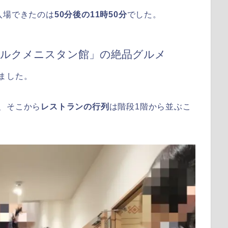
入場できたのは
50分後の11時50分
でした。
トルクメニスタン館」の絶品グルメ
ました。
、そこから
レストランの行列
は階段1階から並ぶこ