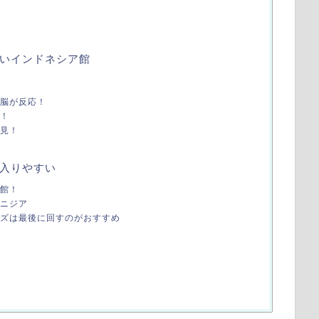
いインドネシア館
る
脳が反応！
！
見！
入りやすい
入館！
ニジア
ンズは最後に回すのがおすすめ