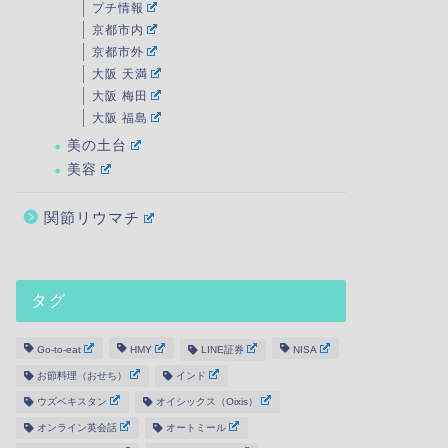
プチ情報
京都市内
京都市外
大阪 天満
大阪 梅田
大阪 福島
美の土台
美容
関節リウマチ
タグ
Go-to-eat
HMY
LINE証券
NISA
お節料理（おせち）
インド
ウズベキスタン
オイシックス（Oixis）
オンライン英会話
オートミール