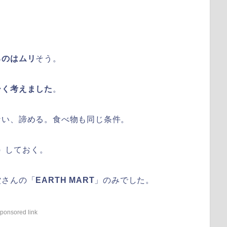
るのはムリ
そう。
ーく考えました
。
ない、諦める。食べ物も同じ条件。
）
しておく。
堂さんの「
EARTH MART
」のみでした。
ponsored link