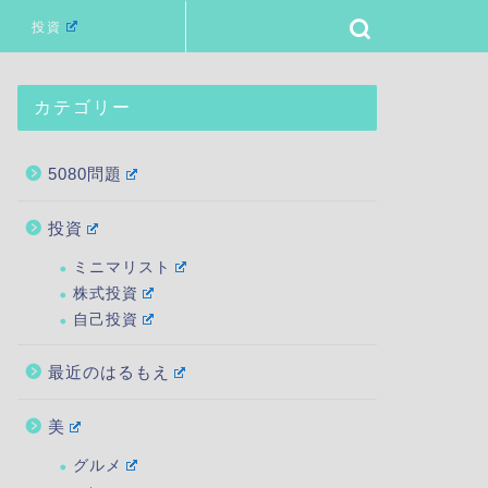
投資
カテゴリー
5080問題
投資
ミニマリスト
株式投資
自己投資
最近のはるもえ
美
グルメ