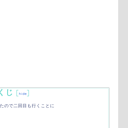
くじ
[
]
hide
たので二回目も行くことに