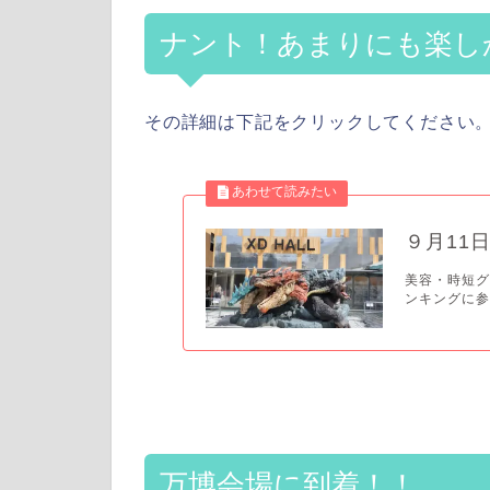
ナント！あまりにも楽し
その詳細は下記をクリックしてください
９月11
美容・時短グッ
ンキングに参
万博会場に到着！！