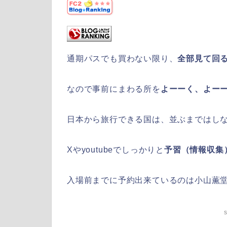
通期パスでも買わない限り、
全部見て回
なので事前にまわる所を
よーーく、よー
日本から旅行できる国は、並ぶまではし
Xやyoutubeでしっかりと
予習（情報収集
入場前までに予約出来ているのは小山薫
s