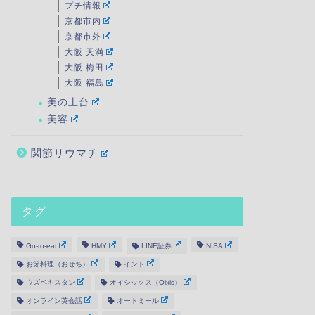
プチ情報
京都市内
京都市外
大阪 天満
大阪 梅田
大阪 福島
美の土台
美容
関節リウマチ
タグ
Go-to-eat
HMY
LINE証券
NISA
お節料理（おせち）
インド
ウズベキスタン
オイシックス（Oixis）
オンライン英会話
オートミール