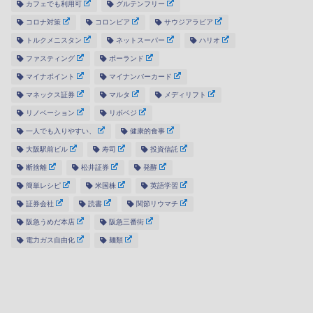
カフェでも利用可
グルテンフリー
コロナ対策
コロンビア
サウジアラビア
トルクメニスタン
ネットスーパー
ハリオ
ファスティング
ポーランド
マイナポイント
マイナンバーカード
マネックス証券
マルタ
メディリフト
リノベーション
リボベジ
一人でも入りやすい、
健康的食事
大阪駅前ビル
寿司
投資信託
断捨離
松井証券
発酵
簡単レシピ
米国株
英語学習
証券会社
読書
関節リウマチ
阪急うめだ本店
阪急三番街
電力ガス自由化
麺類