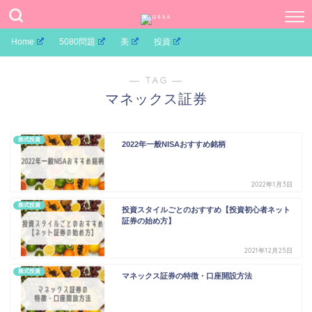
Home
5080問題
美
投資
― TAG ―
マネックス証券
株式投資
2022年一般NISAおすすめ銘柄
2022年1月3日
株式投資
投資スタイルごとのおすすめ【投資初心者ネット
証券の始め方】
2021年12月25日
株式投資
マネックス証券の特徴・口座開設方法