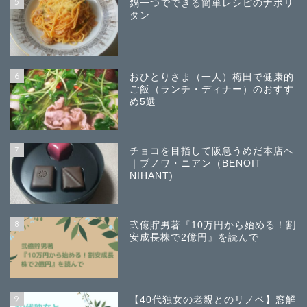
5
鍋一つでできる簡単レシピのナポリ
タン
6
おひとりさま（一人）梅田で健康的
ご飯（ランチ・ディナー）のおすす
め5選
7
チョコを目指して阪急うめだ本店へ
｜ブノワ・ニアン（BENOIT
NIHANT)
8
弐億貯男著『10万円から始める！割
安成長株で2億円』を読んで
9
【40代独女の老親とのリノベ】窓解