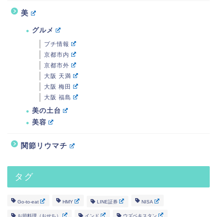
美
グルメ
プチ情報
京都市内
京都市外
大阪 天満
大阪 梅田
大阪 福島
美の土台
美容
関節リウマチ
タグ
Go-to-eat
HMY
LINE証券
NISA
お節料理（おせち）
インド
ウズベキスタン