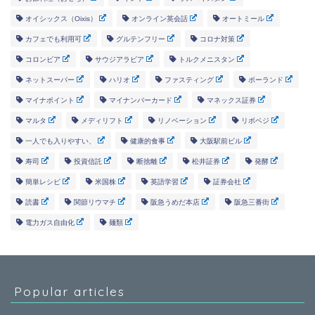
オイシックス（Oixis）
オンライン英会話
オートミール
カフェでも利用可
グルテンフリー
コロナ対策
コロンビア
サウジアラビア
トルクメニスタン
ネットスーパー
ハリオ
ファスティング
ポーランド
マイナポイント
マイナンバーカード
マネックス証券
マルタ
メディリフト
リノベーション
リボベジ
一人でも入りやすい、
健康的食事
大阪駅前ビル
寿司
投資信託
断捨離
松井証券
発酵
簡単レシピ
米国株
英語学習
証券会社
読書
関節リウマチ
阪急うめだ本店
阪急三番街
電力ガス自由化
麺類
Popular articles