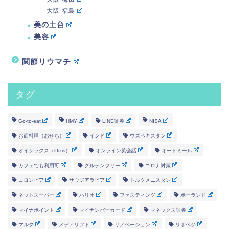
大阪 福島
美の土台
美容
関節リウマチ
タグ
Go-to-eat
HMY
LINE証券
NISA
お節料理（おせち）
インド
ウズベキスタン
オイシックス（Oixis）
オンライン英会話
オートミール
カフェでも利用可
グルテンフリー
コロナ対策
コロンビア
サウジアラビア
トルクメニスタン
ネットスーパー
ハリオ
ファスティング
ポーランド
マイナポイント
マイナンバーカード
マネックス証券
マルタ
メディリフト
リノベーション
リボベジ