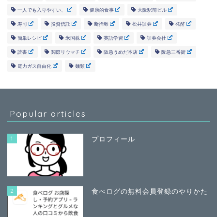
一人でも入りやすい、
健康的食事
大阪駅前ビル
寿司
投資信託
断捨離
松井証券
発酵
簡単レシピ
米国株
英語学習
証券会社
読書
関節リウマチ
阪急うめだ本店
阪急三番街
電力ガス自由化
麺類
Popular articles
1
プロフィール
2
食べログの無料会員登録のやりかた