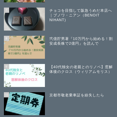
7
チョコを目指して阪急うめだ本店へ
｜ブノワ・ニアン（BENOIT
NIHANT)
8
弐億貯男著『10万円から始める！割
安成長株で2億円』を読んで
9
【40代独女の老親とのリノベ】窓解
体後のクロス（ウィリアムモリス）
10
京都市敬老乗車証を紛失したら