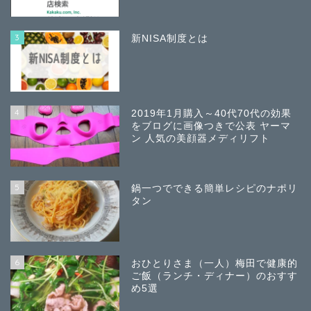
3
新NISA制度とは
4
2019年1月購入～40代70代の効果
をブログに画像つきで公表 ヤーマ
ン 人気の美顔器メディリフト
5
鍋一つでできる簡単レシピのナポリ
タン
6
おひとりさま（一人）梅田で健康的
ご飯（ランチ・ディナー）のおすす
め5選