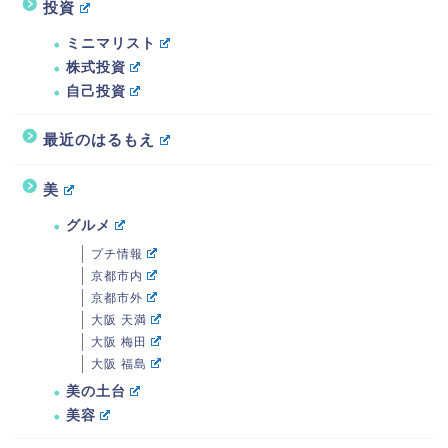
投資
ミニマリスト
株式投資
自己投資
最近のはるもえ
美
グルメ
プチ情報
京都市内
京都市外
大阪 天満
大阪 梅田
大阪 福島
美の土台
美容