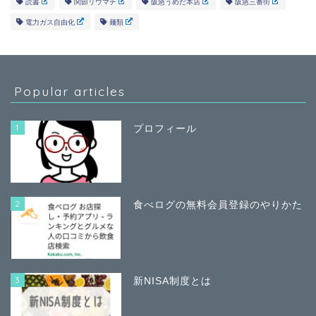
読書
関節リウマチ
阪急うめだ本店
阪急三番街
電力ガス自由化
麺類
Popular articles
1
プロフィール
2
食べログの無料会員登録のやりかた
3
新NISA制度とは