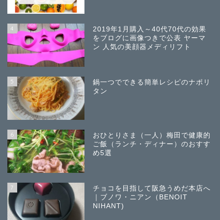
4
2019年1月購入～40代70代の効果
をブログに画像つきで公表 ヤーマ
ン 人気の美顔器メディリフト
5
鍋一つでできる簡単レシピのナポリ
タン
6
おひとりさま（一人）梅田で健康的
ご飯（ランチ・ディナー）のおすす
め5選
7
チョコを目指して阪急うめだ本店へ
｜ブノワ・ニアン（BENOIT
NIHANT)