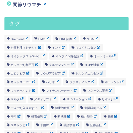
関節リウマチ
タグ
Go-to-eat
HMY
LINE証券
NISA
お節料理（おせち）
インド
ウズベキスタン
オイシックス（Oixis）
オンライン英会話
オートミール
カフェでも利用可
グルテンフリー
コロナ対策
コロンビア
サウジアラビア
トルクメニスタン
ネットスーパー
ハリオ
ファスティング
ポーランド
マイナポイント
マイナンバーカード
マネックス証券
マルタ
メディリフト
リノベーション
リボベジ
一人でも入りやすい、
健康的食事
大阪駅前ビル
寿司
投資信託
断捨離
松井証券
発酵
簡単レシピ
米国株
英語学習
証券会社