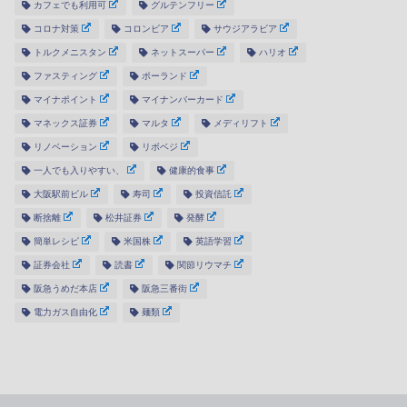
カフェでも利用可
グルテンフリー
コロナ対策
コロンビア
サウジアラビア
トルクメニスタン
ネットスーパー
ハリオ
ファスティング
ポーランド
マイナポイント
マイナンバーカード
マネックス証券
マルタ
メディリフト
リノベーション
リボベジ
一人でも入りやすい、
健康的食事
大阪駅前ビル
寿司
投資信託
断捨離
松井証券
発酵
簡単レシピ
米国株
英語学習
証券会社
読書
関節リウマチ
阪急うめだ本店
阪急三番街
電力ガス自由化
麺類