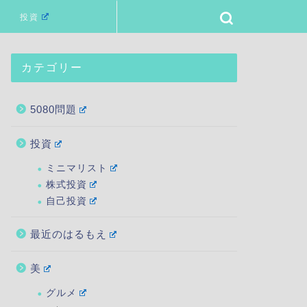
投資
カテゴリー
5080問題
投資
ミニマリスト
株式投資
自己投資
最近のはるもえ
美
グルメ