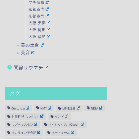
プチ情報
京都市内
京都市外
大阪 天満
大阪 梅田
大阪 福島
美の土台
美容
関節リウマチ
タグ
Go-to-eat
HMY
LINE証券
NISA
お節料理（おせち）
インド
ウズベキスタン
オイシックス（Oixis）
オンライン英会話
オートミール