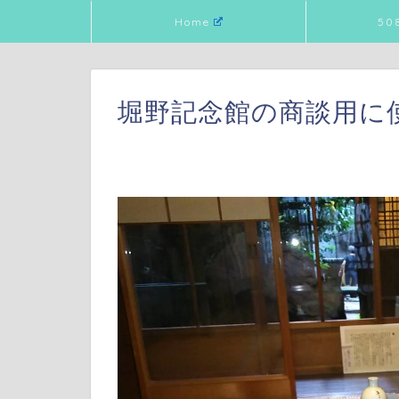
Home
50
堀野記念館の商談用に