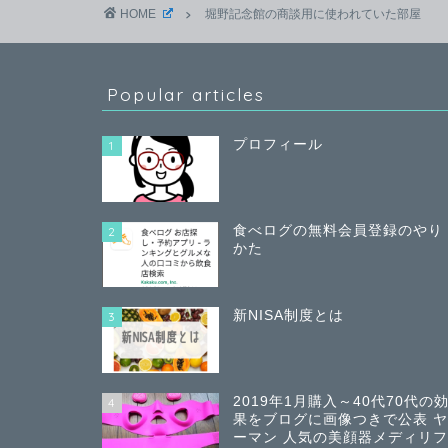
HOME
堀野記念館の商談用に使われていた部屋
Popular articles
プロフィール
1
食べログの無料会員登録のやり
2
かた
新NISA制度とは
3
2019年1月購入～40代70代の
4
果をブログに画像つきで公表 
ーマン 人気の美顔器メディリ