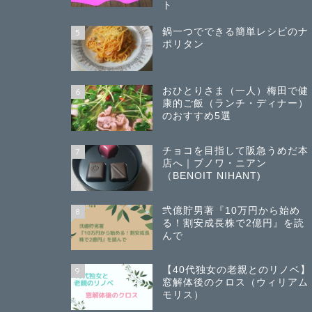
ト
鍋一つでできる簡単レシピのナ
5
ポリタン
おひとりさま（一人）梅田で健
6
康的ご飯（ランチ・ディナー）
のおすすめ5選
チョコを目指して阪急うめだ本
7
店へ｜ブノワ・ニアン
（BENOIT NIHANT)
弐億貯男著『10万円から始め
8
る！割安成長株で2億円』を読
んで
【40代独女の老親とのリノベ】
9
窓解体後のクロス（ウィリアム
モリス）