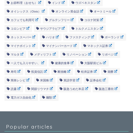
お節料理（おせち）
インド
ウズベキスタン
オイシックス（Oixis）
オンライン英会話
オートミール
カフェでも利用可
グルテンフリー
コロナ対策
コロンビア
サウジアラビア
トルクメニスタン
ネットスーパー
ハリオ
ファスティング
ポーランド
マイナポイント
マイナンバーカード
マネックス証券
マルタ
メディリフト
リノベーション
リボベジ
一人でも入りやすい、
健康的食事
大阪駅前ビル
寿司
投資信託
断捨離
松井証券
発酵
簡単レシピ
米国株
英語学習
証券会社
読書
関節リウマチ
阪急うめだ本店
阪急三番街
電力ガス自由化
麺類
Popular articles