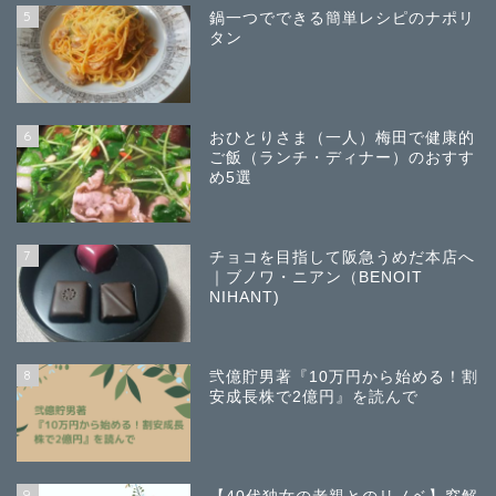
5
鍋一つでできる簡単レシピのナポリ
タン
6
おひとりさま（一人）梅田で健康的
ご飯（ランチ・ディナー）のおすす
め5選
7
チョコを目指して阪急うめだ本店へ
｜ブノワ・ニアン（BENOIT
NIHANT)
8
弐億貯男著『10万円から始める！割
安成長株で2億円』を読んで
9