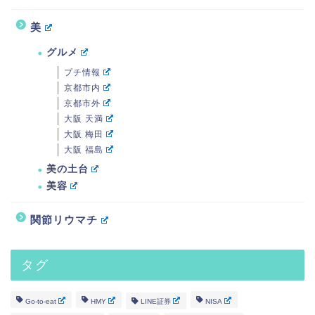
美
グルメ
プチ情報
京都市内
京都市外
大阪 天満
大阪 梅田
大阪 福島
美の土台
美容
関節リウマチ
タグ
Go-to-eat
HMY
LINE証券
NISA