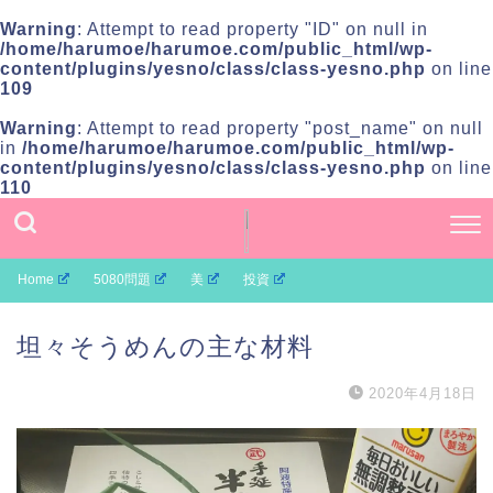
Warning
: Attempt to read property "ID" on null in
/home/harumoe/harumoe.com/public_html/wp-
content/plugins/yesno/class/class-yesno.php
on line
109
Warning
: Attempt to read property "post_name" on null
in
/home/harumoe/harumoe.com/public_html/wp-
content/plugins/yesno/class/class-yesno.php
on line
110
Home
5080問題
美
投資
坦々そうめんの主な材料
2020年4月18日