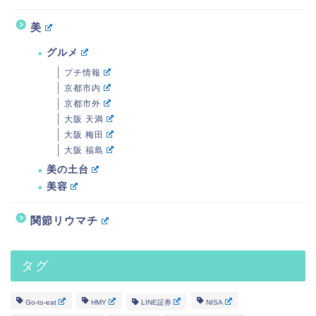
美
グルメ
プチ情報
京都市内
京都市外
大阪 天満
大阪 梅田
大阪 福島
美の土台
美容
関節リウマチ
タグ
Go-to-eat
HMY
LINE証券
NISA