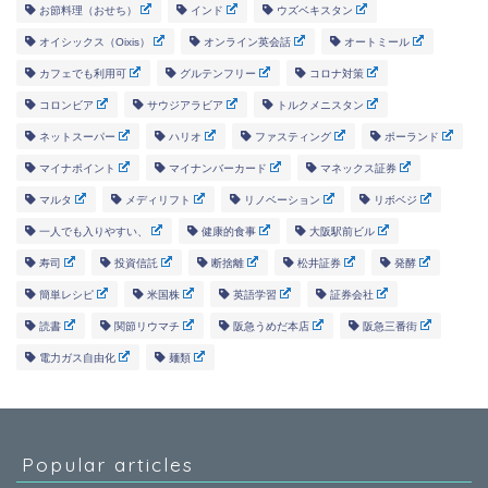
お節料理（おせち）
インド
ウズベキスタン
オイシックス（Oixis）
オンライン英会話
オートミール
カフェでも利用可
グルテンフリー
コロナ対策
コロンビア
サウジアラビア
トルクメニスタン
ネットスーパー
ハリオ
ファスティング
ポーランド
マイナポイント
マイナンバーカード
マネックス証券
マルタ
メディリフト
リノベーション
リボベジ
一人でも入りやすい、
健康的食事
大阪駅前ビル
寿司
投資信託
断捨離
松井証券
発酵
簡単レシピ
米国株
英語学習
証券会社
読書
関節リウマチ
阪急うめだ本店
阪急三番街
電力ガス自由化
麺類
Popular articles