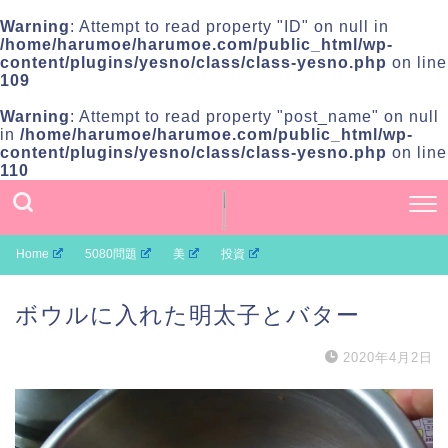
Warning
: Attempt to read property "ID" on null in
/home/harumoe/harumoe.com/public_html/wp-
content/plugins/yesno/class/class-yesno.php
on line
109
Warning
: Attempt to read property "post_name" on null
in
/home/harumoe/harumoe.com/public_html/wp-
content/plugins/yesno/class/class-yesno.php
on line
110
Home
5080問題
美
投資
ボウルに入れた明太子とバター
2020年4月2日