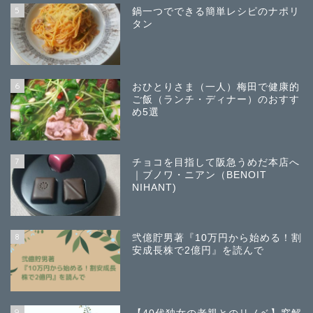
5
鍋一つでできる簡単レシピのナポリ
タン
6
おひとりさま（一人）梅田で健康的
ご飯（ランチ・ディナー）のおすす
め5選
7
チョコを目指して阪急うめだ本店へ
｜ブノワ・ニアン（BENOIT
NIHANT)
8
弐億貯男著『10万円から始める！割
安成長株で2億円』を読んで
9