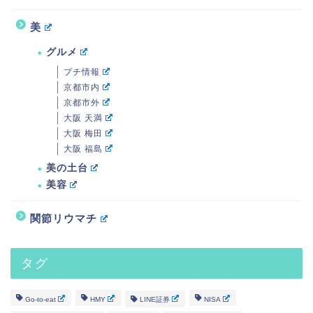
美
グルメ
プチ情報
京都市内
京都市外
大阪 天満
大阪 梅田
大阪 福島
美の土台
美容
関節リウマチ
タグ
Go-to-eat
HMY
LINE証券
NISA