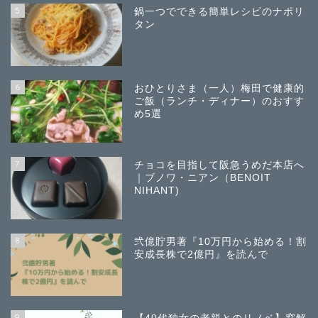
5
鍋一つでできる簡単レシピのナポリ
タン
6
おひとりさま（一人）梅田で健康的
ご飯（ランチ・ディナー）のおすす
め5選
7
チョコを目指して阪急うめだ本店へ
｜ブノワ・ニアン（BENOIT
NIHANT)
8
弐億貯男著『10万円から始める！割
安成長株で2億円』を読んで
9