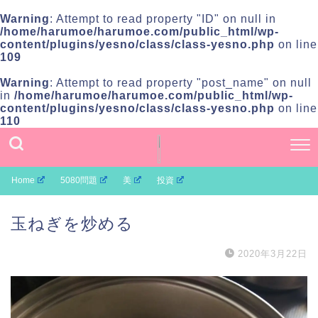
Warning
: Attempt to read property "ID" on null in
/home/harumoe/harumoe.com/public_html/wp-
content/plugins/yesno/class/class-yesno.php
on line
109
Warning
: Attempt to read property "post_name" on null
in
/home/harumoe/harumoe.com/public_html/wp-
content/plugins/yesno/class/class-yesno.php
on line
110
Home
5080問題
美
投資
玉ねぎを炒める
2020年3月22日