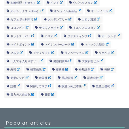
お節料理（おせち）
インド
ウズベキスタン
オイシックス（Oixis）
オンライン英会話
オートミール
カフェでも利用可
グルテンフリー
コロナ対策
コロンビア
サウジアラビア
トルクメニスタン
ネットスーパー
ハリオ
ファスティング
ポーランド
マイナポイント
マイナンバーカード
マネックス証券
マルタ
メディリフト
リノベーション
リボベジ
一人でも入りやすい、
健康的食事
大阪駅前ビル
寿司
投資信託
断捨離
松井証券
発酵
簡単レシピ
米国株
英語学習
証券会社
読書
関節リウマチ
阪急うめだ本店
阪急三番街
電力ガス自由化
麺類
Popular articles