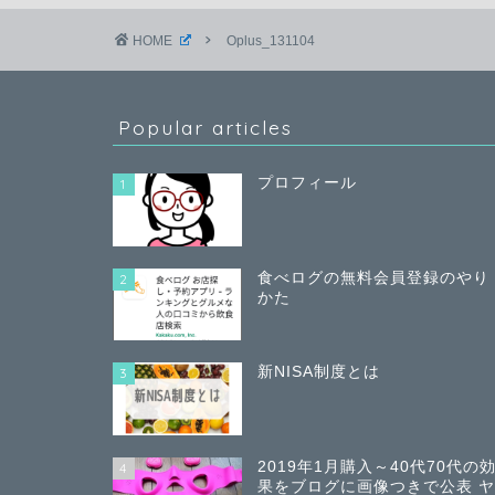
HOME
Oplus_131104
Popular articles
プロフィール
1
食べログの無料会員登録のやり
2
かた
新NISA制度とは
3
2019年1月購入～40代70代の
4
果をブログに画像つきで公表 