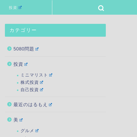
投資
カテゴリー
5080問題
投資
ミニマリスト
株式投資
自己投資
最近のはるもえ
美
グルメ