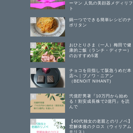
ーマン 人気の美顔器メディリ
ト
鍋一つでできる簡単レシピのナ
5
ポリタン
おひとりさま（一人）梅田で健
6
康的ご飯（ランチ・ディナー）
のおすすめ5選
チョコを目指して阪急うめだ本
7
店へ｜ブノワ・ニアン
（BENOIT NIHANT)
弐億貯男著『10万円から始め
8
る！割安成長株で2億円』を読
んで
【40代独女の老親とのリノベ】
9
窓解体後のクロス（ウィリアム
モリス）