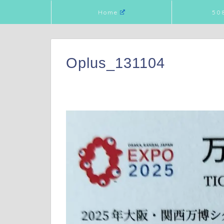
Home
50
Oplus_131104