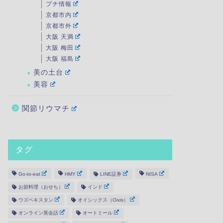
プチ情報
京都市内
京都市外
大阪 天満
大阪 梅田
大阪 福島
美の土台
美容
関節リウマチ
タグ
Go-to-eat
HMY
LINE証券
NISA
お節料理（おせち）
インド
ウズベキスタン
オイシックス（Oixis）
オンライン英会話
オートミール