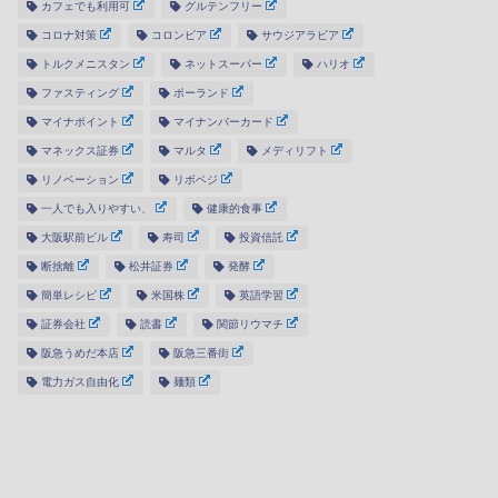
カフェでも利用可
グルテンフリー
コロナ対策
コロンビア
サウジアラビア
トルクメニスタン
ネットスーパー
ハリオ
ファスティング
ポーランド
マイナポイント
マイナンバーカード
マネックス証券
マルタ
メディリフト
リノベーション
リボベジ
一人でも入りやすい、
健康的食事
大阪駅前ビル
寿司
投資信託
断捨離
松井証券
発酵
簡単レシピ
米国株
英語学習
証券会社
読書
関節リウマチ
阪急うめだ本店
阪急三番街
電力ガス自由化
麺類