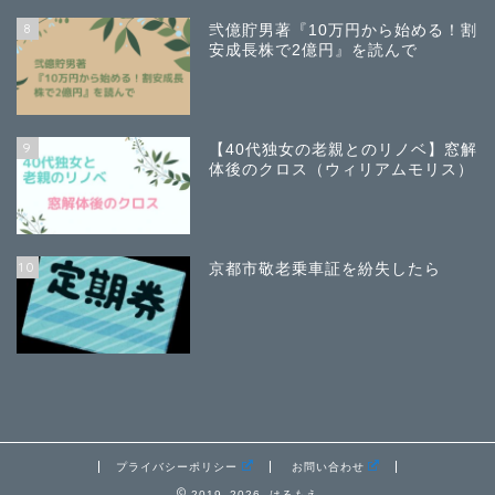
8
弐億貯男著『10万円から始める！割
安成長株で2億円』を読んで
9
【40代独女の老親とのリノベ】窓解
体後のクロス（ウィリアムモリス）
10
京都市敬老乗車証を紛失したら
プライバシーポリシー
お問い合わせ
2019–2026 はるもえ