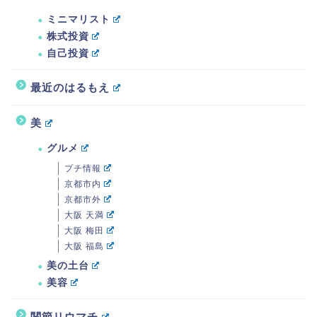
ミニマリスト
株式投資
自己投資
最近のはるもえ
美
グルメ
プチ情報
京都市内
京都市外
大阪 天満
大阪 梅田
大阪 福島
美の土台
美容
関節リウマチ