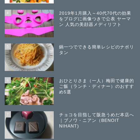
4
2019年1月購入～40代70代の効果
をブログに画像つきで公表 ヤーマ
ン 人気の美顔器メディリフト
5
鍋一つでできる簡単レシピのナポリ
タン
6
おひとりさま（一人）梅田で健康的
ご飯（ランチ・ディナー）のおすす
め5選
7
チョコを目指して阪急うめだ本店へ
｜ブノワ・ニアン（BENOIT
NIHANT)