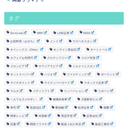
タグ
Go-to-eat
HMY
LINE証券
NISA
お節料理（おせち）
インド
ウズベキスタン
オイシックス（Oixis）
オンライン英会話
オートミール
カフェでも利用可
グルテンフリー
コロナ対策
コロンビア
サウジアラビア
トルクメニスタン
ネットスーパー
ハリオ
ファスティング
ポーランド
マイナポイント
マイナンバーカード
マネックス証券
マルタ
メディリフト
リノベーション
リボベジ
一人でも入りやすい、
健康的食事
大阪駅前ビル
寿司
投資信託
断捨離
松井証券
発酵
簡単レシピ
米国株
英語学習
証券会社
読書
関節リウマチ
阪急うめだ本店
阪急三番街