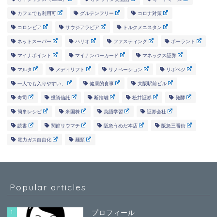
カフェでも利用可
グルテンフリー
コロナ対策
コロンビア
サウジアラビア
トルクメニスタン
ネットスーパー
ハリオ
ファスティング
ポーランド
マイナポイント
マイナンバーカード
マネックス証券
マルタ
メディリフト
リノベーション
リボベジ
一人でも入りやすい、
健康的食事
大阪駅前ビル
寿司
投資信託
断捨離
松井証券
発酵
簡単レシピ
米国株
英語学習
証券会社
読書
関節リウマチ
阪急うめだ本店
阪急三番街
電力ガス自由化
麺類
Popular articles
1
プロフィール