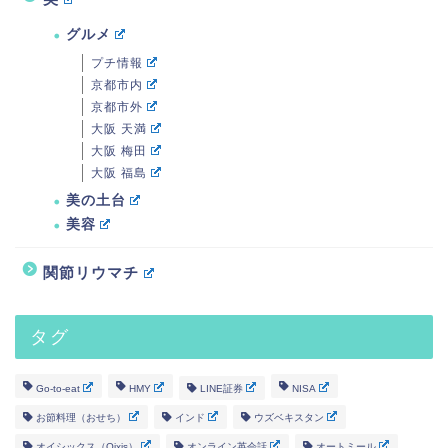
グルメ
プチ情報
京都市内
京都市外
大阪 天満
大阪 梅田
大阪 福島
美の土台
美容
関節リウマチ
タグ
Go-to-eat
HMY
LINE証券
NISA
お節料理（おせち）
インド
ウズベキスタン
オイシックス（Oixis）
オンライン英会話
オートミール