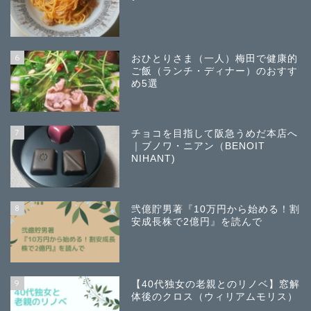
6
おひとりさま（一人）梅田で健康的
ご飯（ランチ・ディナー）のおすす
め5選
7
チョコを目指して阪急うめだ本店へ
｜ブノワ・ニアン（BENOIT
NIHANT)
8
弐億貯男著『10万円から始める！割
安成長株で2億円』を読んで
9
【40代独女の老親とのリノベ】窓解
体後のクロス（ウィリアムモリス）