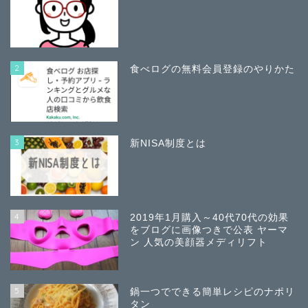
2
食べログの無料会員登録のやりかた
3
新NISA制度とは
4
2019年1月購入～40代70代の効果
をブログに画像つきで公表 ヤーマ
ン 人気の美顔器メディリフト
5
鍋一つでできる簡単レシピのナポリ
タン