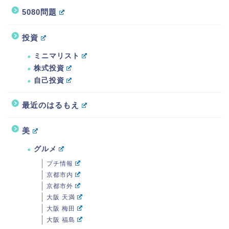
5080問題
投資
ミニマリスト
株式投資
自己投資
最近のはるもえ
美
グルメ
プチ情報
京都市内
京都市外
大阪 天満
大阪 梅田
大阪 福島