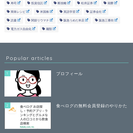
寿司
投資信託
断捨離
松井証券
発酵
簡単レシピ
米国株
英語学習
証券会社
読書
関節リウマチ
阪急うめだ本店
阪急三番街
電力ガス自由化
麺類
Popular articles
1
プロフィール
2
食べログの無料会員登録のやりかた