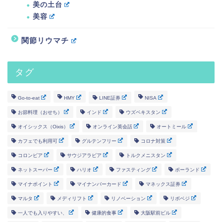
美の土台
美容
関節リウマチ
タグ
Go-to-eat
HMY
LINE証券
NISA
お節料理（おせち）
インド
ウズベキスタン
オイシックス（Oixis）
オンライン英会話
オートミール
カフェでも利用可
グルテンフリー
コロナ対策
コロンビア
サウジアラビア
トルクメニスタン
ネットスーパー
ハリオ
ファスティング
ポーランド
マイナポイント
マイナンバーカード
マネックス証券
マルタ
メディリフト
リノベーション
リボベジ
一人でも入りやすい、
健康的食事
大阪駅前ビル