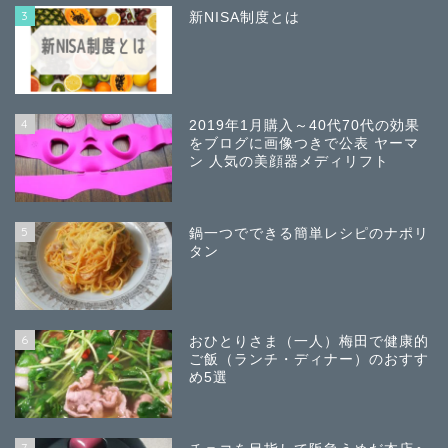
3
新NISA制度とは
4
2019年1月購入～40代70代の効果
をブログに画像つきで公表 ヤーマ
ン 人気の美顔器メディリフト
5
鍋一つでできる簡単レシピのナポリ
タン
6
おひとりさま（一人）梅田で健康的
ご飯（ランチ・ディナー）のおすす
め5選
7