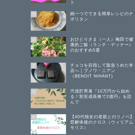
ト
鍋一つでできる簡単レシピのナ
5
ポリタン
おひとりさま（一人）梅田で健
6
康的ご飯（ランチ・ディナー）
のおすすめ5選
チョコを目指して阪急うめだ本
7
店へ｜ブノワ・ニアン
（BENOIT NIHANT)
弐億貯男著『10万円から始め
8
る！割安成長株で2億円』を読
んで
【40代独女の老親とのリノベ】
9
窓解体後のクロス（ウィリアム
モリス）