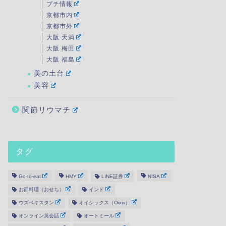
プチ情報
京都市内
京都市外
大阪 天満
大阪 梅田
大阪 福島
美の土台
美容
関節リウマチ
タグ
Go-to-eat
HMY
LINE証券
NISA
お節料理（おせち）
インド
ウズベキスタン
オイシックス（Oixis）
オンライン英会話
オートミール