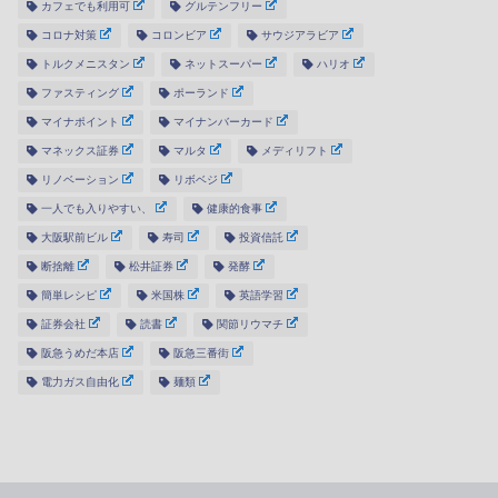
カフェでも利用可
グルテンフリー
コロナ対策
コロンビア
サウジアラビア
トルクメニスタン
ネットスーパー
ハリオ
ファスティング
ポーランド
マイナポイント
マイナンバーカード
マネックス証券
マルタ
メディリフト
リノベーション
リボベジ
一人でも入りやすい、
健康的食事
大阪駅前ビル
寿司
投資信託
断捨離
松井証券
発酵
簡単レシピ
米国株
英語学習
証券会社
読書
関節リウマチ
阪急うめだ本店
阪急三番街
電力ガス自由化
麺類