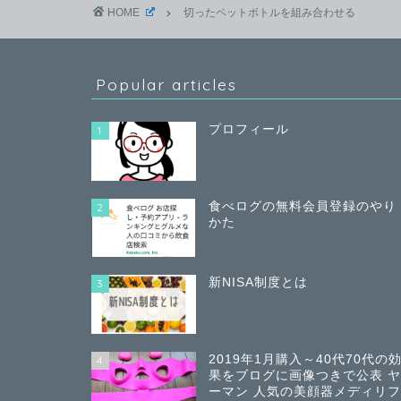
HOME
切ったペットボトルを組み合わせる
Popular articles
プロフィール
1
食べログの無料会員登録のやり
2
かた
新NISA制度とは
3
2019年1月購入～40代70代の
4
果をブログに画像つきで公表 
ーマン 人気の美顔器メディリ