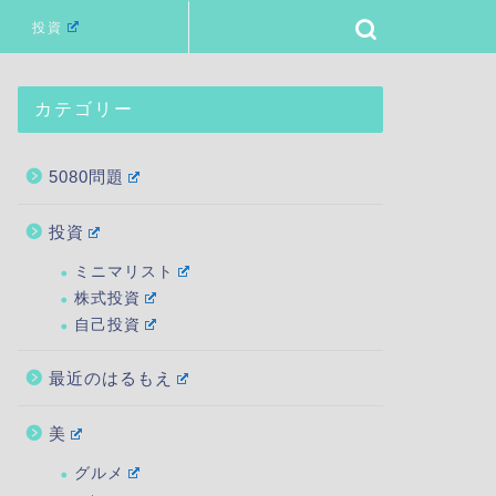
投資
カテゴリー
5080問題
投資
ミニマリスト
株式投資
自己投資
最近のはるもえ
美
グルメ