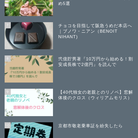
め5選
7
チョコを目指して阪急うめだ本店へ
｜ブノワ・ニアン（BENOIT
NIHANT)
8
弐億貯男著『10万円から始める！割
安成長株で2億円』を読んで
9
【40代独女の老親とのリノベ】窓解
体後のクロス（ウィリアムモリス）
10
京都市敬老乗車証を紛失したら