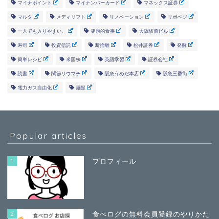
マイナポイント
マイナンバーカード
マネックス証券
マルタ
メディリフト
リノベーション
リボベジ
一人でも入りやすい、
健康的食事
大阪駅前ビル
寿司
投資信託
断捨離
松井証券
発酵
簡単レシピ
米国株
英語学習
証券会社
読書
関節リウマチ
阪急うめだ本店
阪急三番街
電力ガス自由化
麺類
Popular articles
1
プロフィール
2
食べログの無料会員登録のやりかた