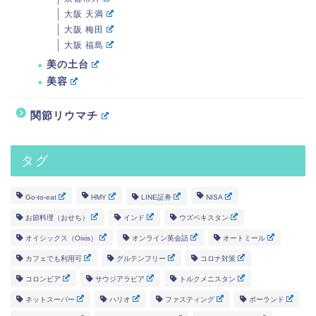
大阪 天満
大阪 梅田
大阪 福島
美の土台
美容
関節リウマチ
タグ
Go-to-eat
HMY
LINE証券
NISA
お節料理（おせち）
インド
ウズベキスタン
オイシックス（Oixis）
オンライン英会話
オートミール
カフェでも利用可
グルテンフリー
コロナ対策
コロンビア
サウジアラビア
トルクメニスタン
ネットスーパー
ハリオ
ファスティング
ポーランド