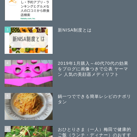
3
新NISA制度とは
4
2019年1月購入～40代70代の効果
をブログに画像つきで公表 ヤーマ
ン 人気の美顔器メディリフト
5
鍋一つでできる簡単レシピのナポリ
タン
6
おひとりさま（一人）梅田で健康的
ご飯（ランチ・ディナー）のおすす