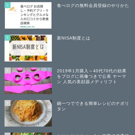
2
食べログの無料会員登録のやりかた
3
新NISA制度とは
4
2019年1月購入～40代70代の効果
をブログに画像つきで公表 ヤーマ
ン 人気の美顔器メディリフト
5
鍋一つでできる簡単レシピのナポリ
タン