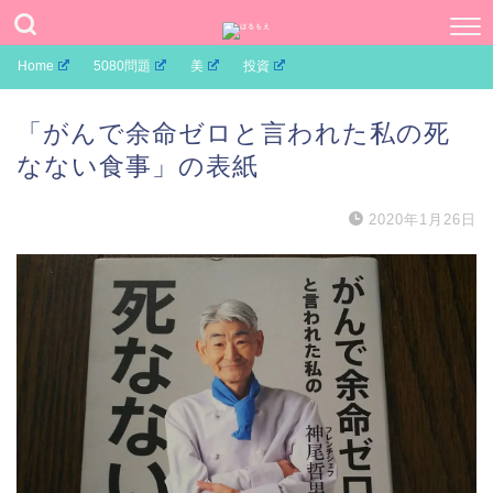
Home
5080問題
美
投資
「がんで余命ゼロと言われた私の死
なない食事」の表紙
2020年1月26日