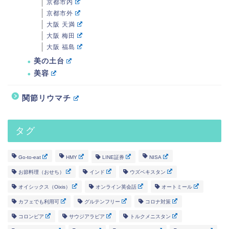
京都市内
京都市外
大阪 天満
大阪 梅田
大阪 福島
美の土台
美容
関節リウマチ
タグ
Go-to-eat
HMY
LINE証券
NISA
お節料理（おせち）
インド
ウズベキスタン
オイシックス（Oixis）
オンライン英会話
オートミール
カフェでも利用可
グルテンフリー
コロナ対策
コロンビア
サウジアラビア
トルクメニスタン