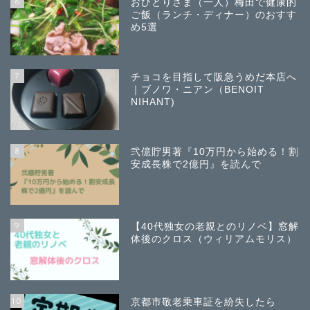
6
おひとりさま（一人）梅田で健康的
ご飯（ランチ・ディナー）のおすす
め5選
7
チョコを目指して阪急うめだ本店へ
｜ブノワ・ニアン（BENOIT
NIHANT)
8
弐億貯男著『10万円から始める！割
安成長株で2億円』を読んで
9
【40代独女の老親とのリノベ】窓解
体後のクロス（ウィリアムモリス）
10
京都市敬老乗車証を紛失したら