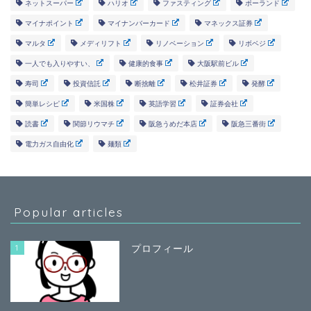
ネットスーパー
ハリオ
ファスティング
ポーランド
マイナポイント
マイナンバーカード
マネックス証券
マルタ
メディリフト
リノベーション
リボベジ
一人でも入りやすい、
健康的食事
大阪駅前ビル
寿司
投資信託
断捨離
松井証券
発酵
簡単レシピ
米国株
英語学習
証券会社
読書
関節リウマチ
阪急うめだ本店
阪急三番街
電力ガス自由化
麺類
Popular articles
1
プロフィール