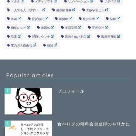
マルタ
メディリフト
リノベーション
リボベジ
一人でも入りやすい、
健康的食事
大阪駅前ビル
寿司
投資信託
断捨離
松井証券
発酵
簡単レシピ
米国株
英語学習
証券会社
読書
関節リウマチ
阪急うめだ本店
阪急三番街
電力ガス自由化
麺類
Popular articles
1
プロフィール
2
食べログの無料会員登録のやりかた