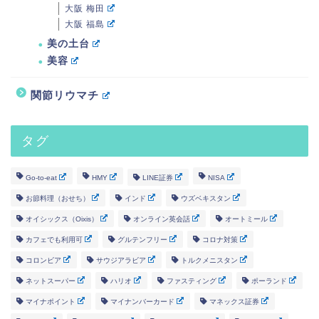
大阪 梅田
大阪 福島
美の土台
美容
関節リウマチ
タグ
Go-to-eat
HMY
LINE証券
NISA
お節料理（おせち）
インド
ウズベキスタン
オイシックス（Oixis）
オンライン英会話
オートミール
カフェでも利用可
グルテンフリー
コロナ対策
コロンビア
サウジアラビア
トルクメニスタン
ネットスーパー
ハリオ
ファスティング
ポーランド
マイナポイント
マイナンバーカード
マネックス証券