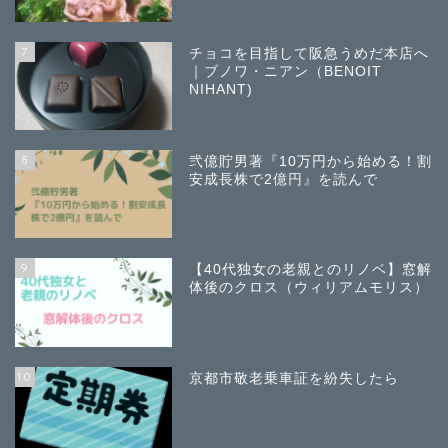
7
チョコを目指して阪急うめだ本店へ
｜ブノワ・ニアン（BENOIT
NIHANT)
8
弐億貯男著『10万円から始める！割
安成長株で2億円』を読んで
9
【40代独女の老親とのリノベ】窓解
体後のクロス（ウィリアムモリス）
10
京都市敬老乗車証を紛失したら