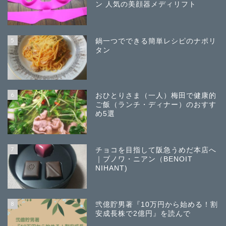
ン 人気の美顔器メディリフト
5
鍋一つでできる簡単レシピのナポリ
タン
6
おひとりさま（一人）梅田で健康的
ご飯（ランチ・ディナー）のおすす
め5選
7
チョコを目指して阪急うめだ本店へ
｜ブノワ・ニアン（BENOIT
NIHANT)
8
弐億貯男著『10万円から始める！割
安成長株で2億円』を読んで