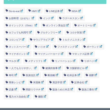
Go-to-eat
HMY
LINE証券
NISA
お節料理（おせち）
インド
ウズベキスタン
オイシックス（Oixis）
オンライン英会話
オートミール
カフェでも利用可
グルテンフリー
コロナ対策
コロンビア
サウジアラビア
トルクメニスタン
ネットスーパー
ハリオ
ファスティング
ポーランド
マイナポイント
マイナンバーカード
マネックス証券
マルタ
メディリフト
リノベーション
リボベジ
一人でも入りやすい、
健康的食事
大阪駅前ビル
寿司
投資信託
断捨離
松井証券
発酵
簡単レシピ
米国株
英語学習
証券会社
読書
関節リウマチ
阪急うめだ本店
阪急三番街
電力ガス自由化
麺類