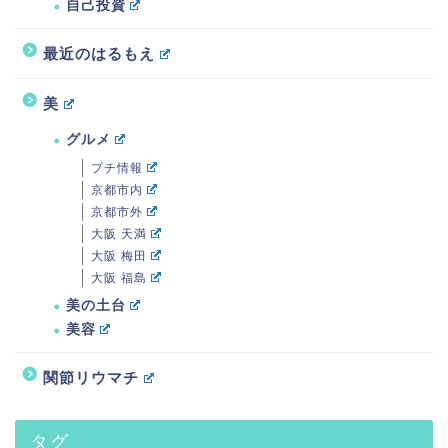
自己投資
最近のはるもえ
美
グルメ
プチ情報
京都市内
京都市外
大阪 天満
大阪 梅田
大阪 福島
美の土台
美容
関節リウマチ
タグ