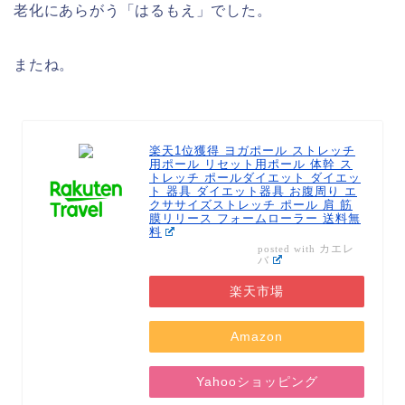
老化にあらがう「はるもえ」でした。
またね。
楽天1位獲得 ヨガポール ストレッチ
用ポール リセット用ポール 体幹 ス
トレッチ ポールダイエット ダイエッ
ト 器具 ダイエット器具 お腹周り エ
クササイズストレッチ ポール 肩 筋
膜リリース フォームローラー 送料無
料
カエレ
posted with
バ
楽天市場
Amazon
Yahooショッピング