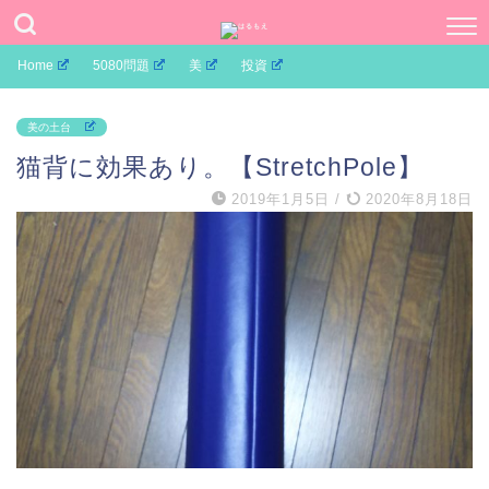
Home
5080問題
美
投資
美の土台
猫背に効果あり。【StretchPole】
2019年1月5日
/
2020年8月18日