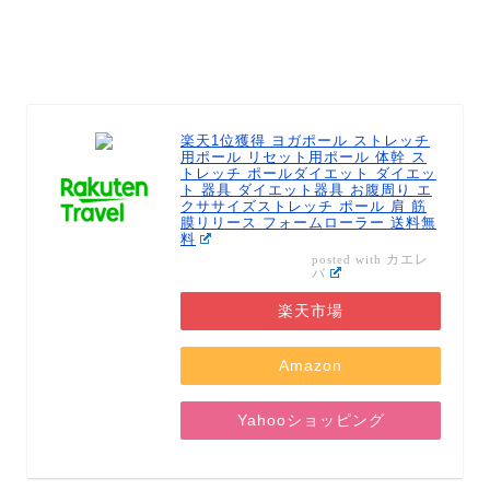
楽天1位獲得 ヨガポール ストレッチ
用ポール リセット用ポール 体幹 ス
トレッチ ポールダイエット ダイエッ
ト 器具 ダイエット器具 お腹周り エ
クササイズストレッチ ポール 肩 筋
膜リリース フォームローラー 送料無
料
カエレ
posted with
バ
楽天市場
Amazon
Yahooショッピング