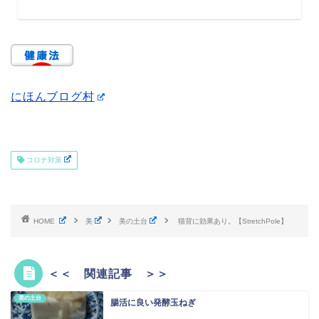
にほんブログ村
コロナ対策
HOME
美
美の土台
猫背に効果あり。【StretchPole】
＜＜ 関連記事 ＞＞
美の土台
腸活に良い発酵玉ねぎ