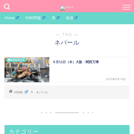
Home
5080問題
美
投資
― TAG ―
ネパール
最近のはるもえ
９月11日（木）大阪・関西万博
2025年9月14日
HOME
ネパール
カテゴリー