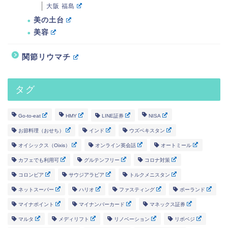
大阪 福島
美の土台
美容
関節リウマチ
タグ
Go-to-eat
HMY
LINE証券
NISA
お節料理（おせち）
インド
ウズベキスタン
オイシックス（Oixis）
オンライン英会話
オートミール
カフェでも利用可
グルテンフリー
コロナ対策
コロンビア
サウジアラビア
トルクメニスタン
ネットスーパー
ハリオ
ファスティング
ポーランド
マイナポイント
マイナンバーカード
マネックス証券
マルタ
メディリフト
リノベーション
リボベジ