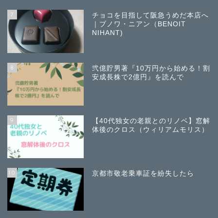
7
チョコを目指して阪急うめだ本店へ
｜ブノワ・ニアン（BENOIT
NIHANT)
8
弐億貯男著『10万円から始める！割
安成長株で2億円』を読んで
9
【40代独女の老親とのリノベ】窓解
体後のクロス（ウィリアムモリス）
10
京都市敬老乗車証を紛失したら