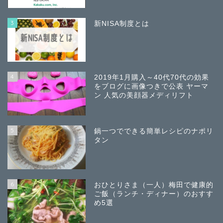
3
新NISA制度とは
4
2019年1月購入～40代70代の効果
をブログに画像つきで公表 ヤーマ
ン 人気の美顔器メディリフト
5
鍋一つでできる簡単レシピのナポリ
タン
6
おひとりさま（一人）梅田で健康的
ご飯（ランチ・ディナー）のおすす
め5選