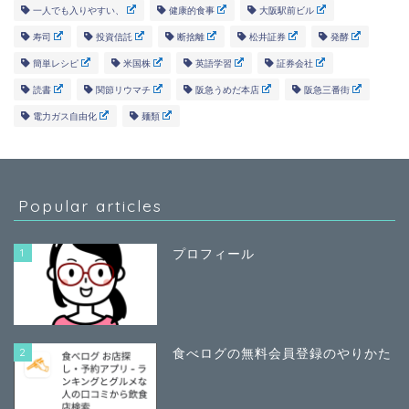
一人でも入りやすい、
健康的食事
大阪駅前ビル
寿司
投資信託
断捨離
松井証券
発酵
簡単レシピ
米国株
英語学習
証券会社
読書
関節リウマチ
阪急うめだ本店
阪急三番街
電力ガス自由化
麺類
Popular articles
1
プロフィール
2
食べログの無料会員登録のやりかた