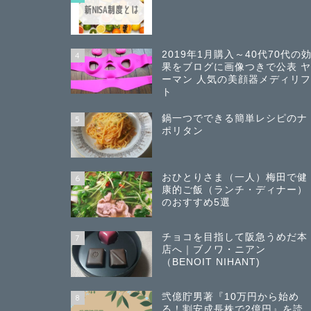
2019年1月購入～40代70代の
4
果をブログに画像つきで公表 
ーマン 人気の美顔器メディリ
ト
鍋一つでできる簡単レシピのナ
5
ポリタン
おひとりさま（一人）梅田で健
6
康的ご飯（ランチ・ディナー）
のおすすめ5選
チョコを目指して阪急うめだ本
7
店へ｜ブノワ・ニアン
（BENOIT NIHANT)
弐億貯男著『10万円から始め
8
る！割安成長株で2億円』を読