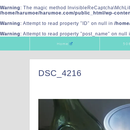
Warning
: The magic method InvisibleReCaptcha\MchLib
/home/harumoe/harumoe.com/public_html/wp-content
Warning
: Attempt to read property "ID" on null in
/home
Warning
: Attempt to read property "post_name" on null 
Home
50
DSC_4216