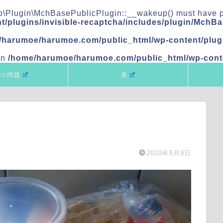
\Plugin\MchBasePublicPlugin::__wakeup() must have publ
/plugins/invisible-recaptcha/includes/plugin/MchB
/harumoe/harumoe.com/public_html/wp-content/plugi
in
/home/harumoe/harumoe.com/public_html/wp-conte
80問題
美
2020年5月9日