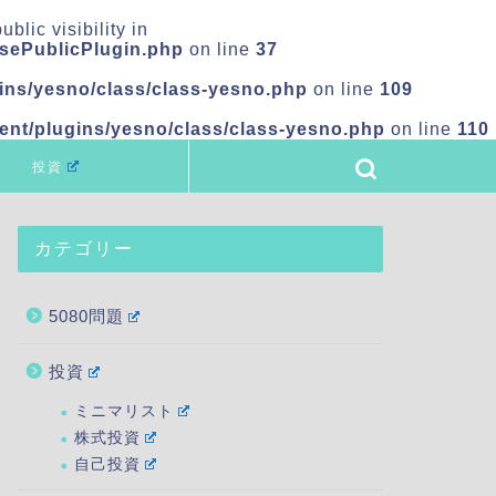
ic visibility in
asePublicPlugin.php
on line
37
ns/yesno/class/class-yesno.php
on line
109
nt/plugins/yesno/class/class-yesno.php
on line
110
投資
カテゴリー
5080問題
投資
ミニマリスト
株式投資
自己投資