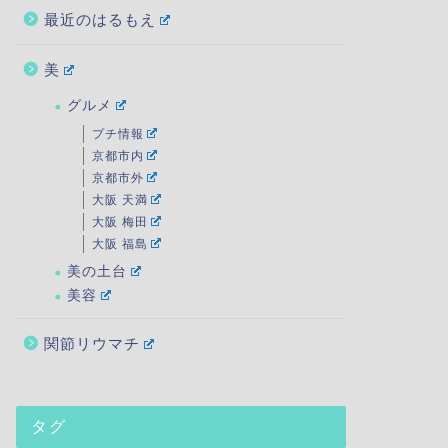
最近のはるもえ
美
グルメ
プチ情報
京都市内
京都市外
大阪 天満
大阪 梅田
大阪 福島
美の土台
美容
関節リウマチ
タグ