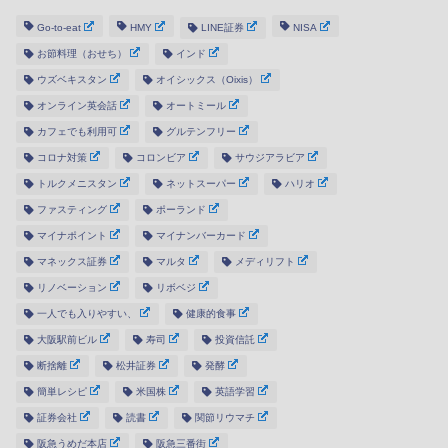
Go-to-eat
HMY
LINE証券
NISA
お節料理（おせち）
インド
ウズベキスタン
オイシックス（Oixis）
オンライン英会話
オートミール
カフェでも利用可
グルテンフリー
コロナ対策
コロンビア
サウジアラビア
トルクメニスタン
ネットスーパー
ハリオ
ファスティング
ポーランド
マイナポイント
マイナンバーカード
マネックス証券
マルタ
メディリフト
リノベーション
リボベジ
一人でも入りやすい、
健康的食事
大阪駅前ビル
寿司
投資信託
断捨離
松井証券
発酵
簡単レシピ
米国株
英語学習
証券会社
読書
関節リウマチ
阪急うめだ本店
阪急三番街