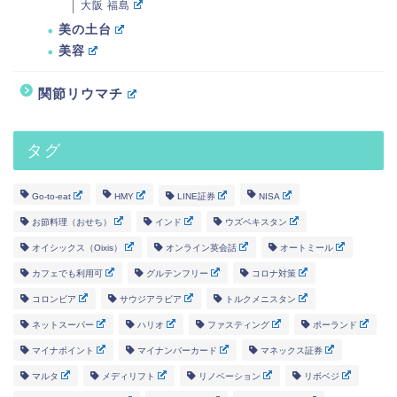
大阪 福島
美の土台
美容
関節リウマチ
タグ
Go-to-eat
HMY
LINE証券
NISA
お節料理（おせち）
インド
ウズベキスタン
オイシックス（Oixis）
オンライン英会話
オートミール
カフェでも利用可
グルテンフリー
コロナ対策
コロンビア
サウジアラビア
トルクメニスタン
ネットスーパー
ハリオ
ファスティング
ポーランド
マイナポイント
マイナンバーカード
マネックス証券
マルタ
メディリフト
リノベーション
リボベジ