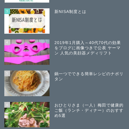
3
新NISA制度とは
4
2019年1月購入～40代70代の効果
をブログに画像つきで公表 ヤーマ
ン 人気の美顔器メディリフト
5
鍋一つでできる簡単レシピのナポリ
タン
6
おひとりさま（一人）梅田で健康的
ご飯（ランチ・ディナー）のおすす
め5選