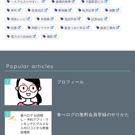
一人でも入りやすい、
健康的食事
大阪駅前ビル
寿司
投資信託
断捨離
松井証券
発酵
簡単レシピ
米国株
英語学習
証券会社
読書
関節リウマチ
阪急うめだ本店
阪急三番街
電力ガス自由化
麺類
Popular articles
1
プロフィール
2
食べログの無料会員登録のやりかた