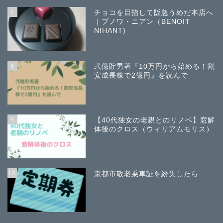
7
チョコを目指して阪急うめだ本店へ
｜ブノワ・ニアン（BENOIT
NIHANT)
8
弐億貯男著『10万円から始める！割
安成長株で2億円』を読んで
9
【40代独女の老親とのリノベ】窓解
体後のクロス（ウィリアムモリス）
10
京都市敬老乗車証を紛失したら