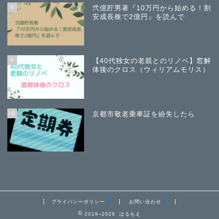
8
弐億貯男著『10万円から始める！割
安成長株で2億円』を読んで
9
【40代独女の老親とのリノベ】窓解
体後のクロス（ウィリアムモリス）
10
京都市敬老乗車証を紛失したら
プライバシーポリシー
お問い合わせ
2019–2026 はるもえ