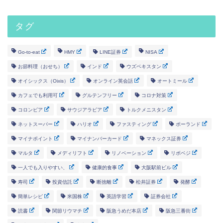
タグ
Go-to-eat
HMY
LINE証券
NISA
お節料理（おせち）
インド
ウズベキスタン
オイシックス（Oixis）
オンライン英会話
オートミール
カフェでも利用可
グルテンフリー
コロナ対策
コロンビア
サウジアラビア
トルクメニスタン
ネットスーパー
ハリオ
ファスティング
ポーランド
マイナポイント
マイナンバーカード
マネックス証券
マルタ
メディリフト
リノベーション
リボベジ
一人でも入りやすい、
健康的食事
大阪駅前ビル
寿司
投資信託
断捨離
松井証券
発酵
簡単レシピ
米国株
英語学習
証券会社
読書
関節リウマチ
阪急うめだ本店
阪急三番街