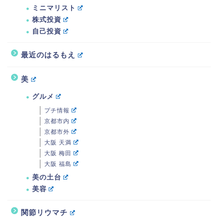
ミニマリスト
株式投資
自己投資
最近のはるもえ
美
グルメ
プチ情報
京都市内
京都市外
大阪 天満
大阪 梅田
大阪 福島
美の土台
美容
関節リウマチ