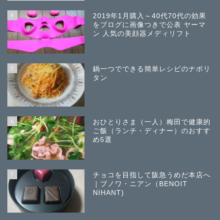
4
2019年1月購入～40代70代の効果
をブログに画像つきで公表 ヤーマ
ン 人気の美顔器メディリフト
5
鍋一つでできる簡単レシピのナポリ
タン
6
おひとりさま（一人）梅田で健康的
ご飯（ランチ・ディナー）のおすす
め5選
7
チョコを目指して阪急うめだ本店へ
｜ブノワ・ニアン（BENOIT
NIHANT)