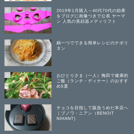
4
2019年1月購入～40代70代の効果
をブログに画像つきで公表 ヤーマ
ン 人気の美顔器メディリフト
5
鍋一つでできる簡単レシピのナポリ
タン
6
おひとりさま（一人）梅田で健康的
ご飯（ランチ・ディナー）のおすす
め5選
7
チョコを目指して阪急うめだ本店へ
｜ブノワ・ニアン（BENOIT
NIHANT)