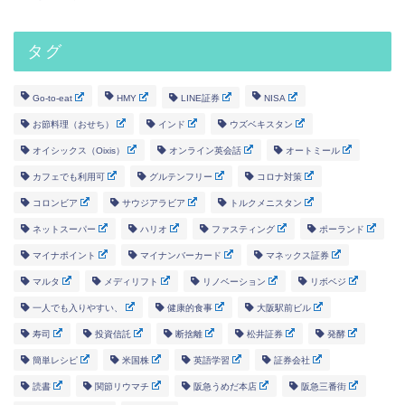
タグ
Go-to-eat
HMY
LINE証券
NISA
お節料理（おせち）
インド
ウズベキスタン
オイシックス（Oixis）
オンライン英会話
オートミール
カフェでも利用可
グルテンフリー
コロナ対策
コロンビア
サウジアラビア
トルクメニスタン
ネットスーパー
ハリオ
ファスティング
ポーランド
マイナポイント
マイナンバーカード
マネックス証券
マルタ
メディリフト
リノベーション
リボベジ
一人でも入りやすい、
健康的食事
大阪駅前ビル
寿司
投資信託
断捨離
松井証券
発酵
簡単レシピ
米国株
英語学習
証券会社
読書
関節リウマチ
阪急うめだ本店
阪急三番街