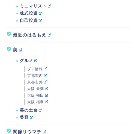
ミニマリスト
株式投資
自己投資
最近のはるもえ
美
グルメ
プチ情報
京都市内
京都市外
大阪 天満
大阪 梅田
大阪 福島
美の土台
美容
関節リウマチ