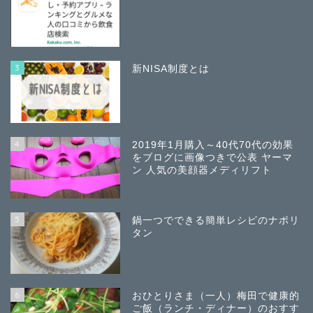
3
新NISA制度とは
4
2019年1月購入～40代70代の効果
をブログに画像つきで公表 ヤーマ
ン 人気の美顔器メディリフト
5
鍋一つでできる簡単レシピのナポリ
タン
6
おひとりさま（一人）梅田で健康的
ご飯（ランチ・ディナー）のおすす