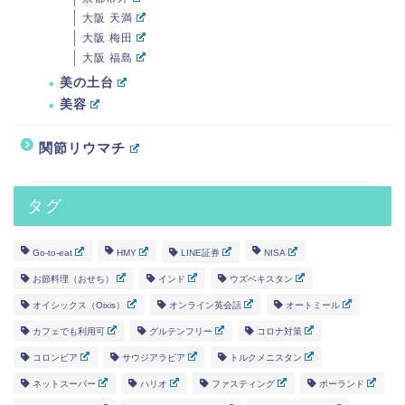
大阪 天満
大阪 梅田
大阪 福島
美の土台
美容
関節リウマチ
タグ
Go-to-eat
HMY
LINE証券
NISA
お節料理（おせち）
インド
ウズベキスタン
オイシックス（Oixis）
オンライン英会話
オートミール
カフェでも利用可
グルテンフリー
コロナ対策
コロンビア
サウジアラビア
トルクメニスタン
ネットスーパー
ハリオ
ファスティング
ポーランド