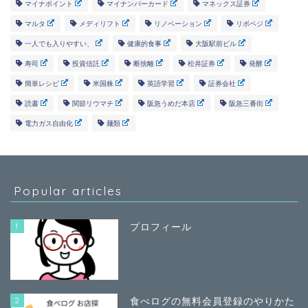
マイナポイント
マイナンバーカード
マネックス証券
マルタ
メディリフト
リノベーション
リボベジ
一人でも入りやすい、
健康的食事
大阪駅前ビル
寿司
投資信託
断捨離
松井証券
発酵
簡単レシピ
米国株
英語学習
証券会社
読書
関節リウマチ
阪急うめだ本店
阪急三番街
電力ガス自由化
麺類
Popular articles
1
プロフィール
2
食べログの無料会員登録のやりかた