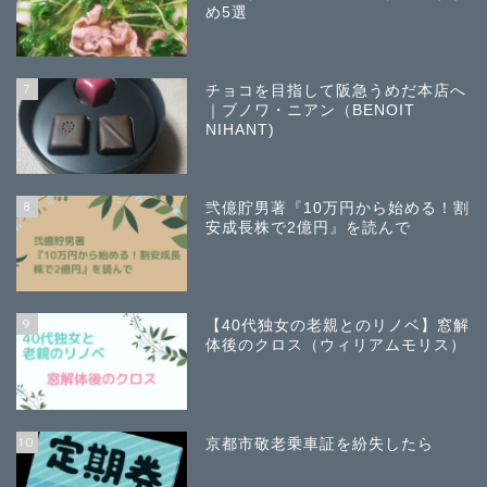
め5選
7
チョコを目指して阪急うめだ本店へ
｜ブノワ・ニアン（BENOIT
NIHANT)
8
弐億貯男著『10万円から始める！割
安成長株で2億円』を読んで
9
【40代独女の老親とのリノベ】窓解
体後のクロス（ウィリアムモリス）
10
京都市敬老乗車証を紛失したら