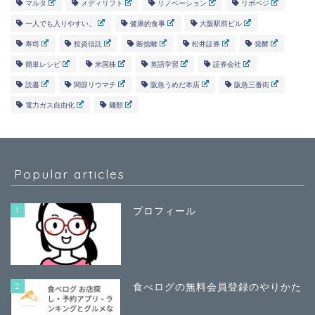
マルタ
メディリフト
リノベーション
リボベジ
一人でも入りやすい、
健康的食事
大阪駅前ビル
寿司
投資信託
断捨離
松井証券
発酵
簡単レシピ
米国株
英語学習
証券会社
読書
関節リウマチ
阪急うめだ本店
阪急三番街
電力ガス自由化
麺類
Popular articles
1
プロフィール
2
食べログの無料会員登録のやりかた