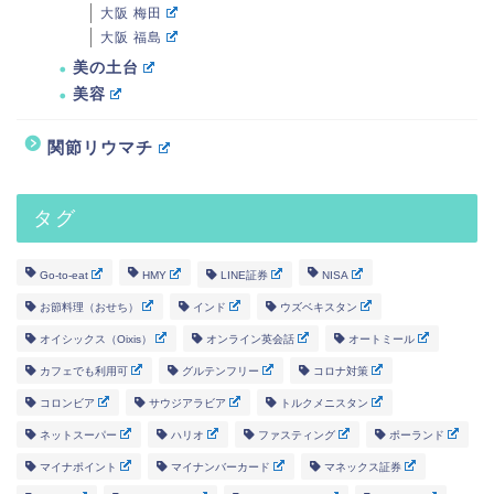
大阪 梅田
大阪 福島
美の土台
美容
関節リウマチ
タグ
Go-to-eat
HMY
LINE証券
NISA
お節料理（おせち）
インド
ウズベキスタン
オイシックス（Oixis）
オンライン英会話
オートミール
カフェでも利用可
グルテンフリー
コロナ対策
コロンビア
サウジアラビア
トルクメニスタン
ネットスーパー
ハリオ
ファスティング
ポーランド
マイナポイント
マイナンバーカード
マネックス証券