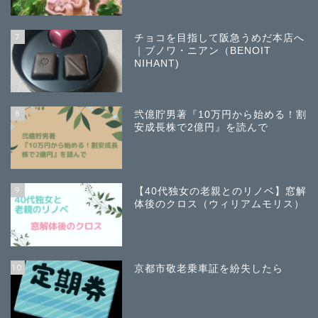
7
チョコを目指して阪急うめだ本店へ
｜ブノワ・ニアン（BENOIT
NIHANT)
8
弐億貯男著『10万円から始める！割
安成長株で2億円』を読んで
9
【40代独女の老親とのリノベ】窓解
体後のクロス（ウィリアムモリス）
10
京都市敬老乗車証を紛失したら